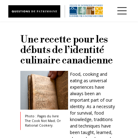
Aller au contenu principal
Une recette pour les
débuts de l’identité
culinaire canadienne
Food, cooking and
eating as universal
experiences have
always been an
important part of our
identity. As a necessity
for survival, food
Photo : Pages du livre
knowledge, traditions
The Cook Not Mad; Or
and techniques have
Rational Cookery.
been taught, learned,