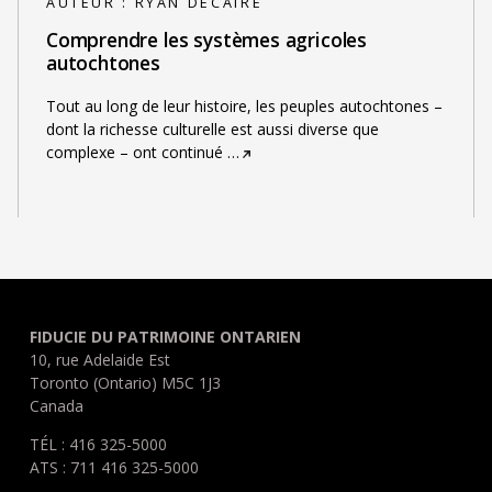
AUTEUR :
RYAN DECAIRE
Comprendre les systèmes agricoles
autochtones
Tout au long de leur histoire, les peuples autochtones –
dont la richesse culturelle est aussi diverse que
complexe – ont continué
…
FIDUCIE DU PATRIMOINE ONTARIEN
10, rue Adelaide Est
Toronto (Ontario) M5C 1J3
Canada
TÉL : 416 325-5000
ATS : 711 416 325-5000