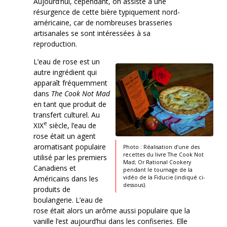
Aujourd’hui, cependant, on assiste à une
résurgence de cette bière typiquement nord-
américaine, car de nombreuses brasseries
artisanales se sont intéressées à sa
reproduction.
L’eau de rose est un
autre ingrédient qui
apparaît fréquemment
dans
The Cook Not Mad
en tant que produit de
transfert culturel. Au
e
XIX
siècle, l’eau de
rose était un agent
aromatisant populaire
Photo : Réalisation d’une des
recettes du livre The Cook Not
utilisé par les premiers
Mad; Or Rational Cookery
Canadiens et
pendant le tournage de la
Américains dans les
vidéo de la Fiducie (indiqué ci-
dessous).
produits de
boulangerie. L’eau de
rose était alors un arôme aussi populaire que la
vanille l’est aujourd’hui dans les confiseries. Elle