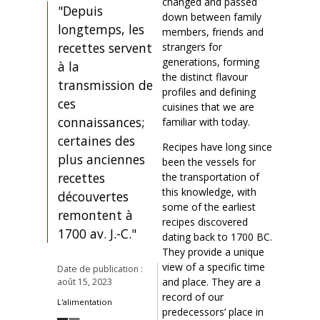
changed and passed
"Depuis
down between family
longtemps, les
members, friends and
recettes servent
strangers for
generations, forming
à la
the distinct flavour
transmission de
profiles and defining
ces
cuisines that we are
connaissances;
familiar with today.
certaines des
Recipes have long since
plus anciennes
been the vessels for
recettes
the transportation of
this knowledge, with
découvertes
some of the earliest
remontent à
recipes discovered
1700 av. J.-C."
dating back to 1700 BC.
They provide a unique
view of a specific time
Date de publication :
and place. They are a
août 15, 2023
record of our
L'alimentation
predecessors’ place in