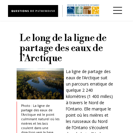
Aller au contenu principal
Le long de la ligne de
partage des eaux de
l’Arctique
La ligne de partage des
eaux de l’Arctique suit
un parcours erratique de
quelque 2 240
kilomètres (1 400 milles)
à travers le Nord de
Photo : La ligne de
l’Ontario. Elle marque le
partage des eaux de
point où les rivières et
l’Arctique est le point
culminant naturel où les
les ruisseaux du Nord
rivières et les lacs
de l’Ontario s’écoulent
coulent dans une
direction vers la baie