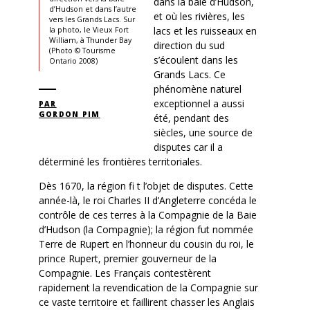
dans la baie d’Hudson,
d’Hudson et dans l’autre
et où les rivières, les
vers les Grands Lacs. Sur
lacs et les ruisseaux en
la photo, le Vieux Fort
William, à Thunder Bay
direction du sud
(Photo © Tourisme
s’écoulent dans les
Ontario 2008)
Grands Lacs. Ce
phénomène naturel
exceptionnel a aussi
PAR
GORDON PIM
été, pendant des
siècles, une source de
disputes car il a
déterminé les frontières territoriales.
Dès 1670, la région fi t l’objet de disputes. Cette
année-là, le roi Charles II d’Angleterre concéda le
contrôle de ces terres à la Compagnie de la Baie
d’Hudson (la Compagnie); la région fut nommée
Terre de Rupert en l’honneur du cousin du roi, le
prince Rupert, premier gouverneur de la
Compagnie. Les Français contestèrent
rapidement la revendication de la Compagnie sur
ce vaste territoire et faillirent chasser les Anglais