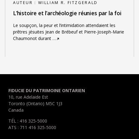
AUTEUR :
WILLIAM R. FITZGERALD
L’histoire et l’archéologie réunies par la foi
Le soupçon, la peur et l’intimidation attendaient les
prêtres jésuites Jean de Brébeuf et Pierre-Joseph-Marie
Chaumonot durant
…
FIDUCIE DU PATRIMOINE ONTARIEN
10, rue Adelaide Est
Toronto (Ontario) M5C 1J3
Canada
TÉL : 416 325-5000
ATS : 711 416 325-5000