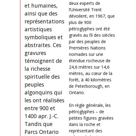
deux experts de
et humaines,
l’Université Trent
ainsi que des
dévoilent, en 1967, que
représentations
plus de 900
artistiques
pétroglyphes ont été
gravés au fil des siècles
symboliques et
par des peuples de
abstraites. Ces
Premières Nations
gravures
nomades sur une
témoignent de
étendue rocheuse de
24,6 mètres sur 14,6
la richesse
mètres, au cœur de la
spirituelle des
forêt, à 40 kilomètres
peuples
de Peterborough, en
algonquins qui
Ontario.
les ont réalisées
En règle générale, les
entre 900 et
pétroglyphes – de
1400 apr. J.-C.
petites figures gravées
Tandis que
dans la roche et
représentant des
Parcs Ontario