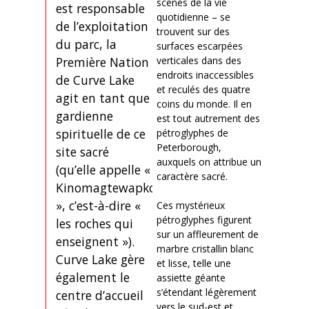
scènes de la vie
est responsable
quotidienne – se
de l’exploitation
trouvent sur des
du parc, la
surfaces escarpées
Première Nation
verticales dans des
endroits inaccessibles
de Curve Lake
et reculés des quatre
agit en tant que
coins du monde. Il en
gardienne
est tout autrement des
spirituelle de ce
pétroglyphes de
Peterborough,
site sacré
auxquels on attribue un
(qu’elle appelle «
caractère sacré.
Kinomagtewapkong
», c’est-à-dire «
Ces mystérieux
pétroglyphes figurent
les roches qui
sur un affleurement de
enseignent »).
marbre cristallin blanc
Curve Lake gère
et lisse, telle une
également le
assiette géante
s’étendant légèrement
centre d’accueil
vers le sud-est et