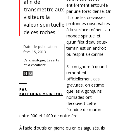
afin de
entièrement entourée
transmettre aux
par une forêt dense. On
visiteurs la
dit que les crevasses
profondes observables
valeur spirituelle
à la surface mènent au
de ces roches."
monde spirituel et
qu’un filet d’eau sous-
Date de publication :
terrain est un endroit
févr. 15, 2013
où l’esprit s’exprime.
L'archéologie, Les arts
et la créativité
Si l’on ignore à quand
remontent
officiellement ces
gravures, on estime
PAR
que les Algonquins
KATHERINE MCINTYRE
nomades ont
découvert cette
étendue de marbre
entre 900 et 1400 de notre ère.
À l’aide d’outils en pierre ou en os aiguisés, ils