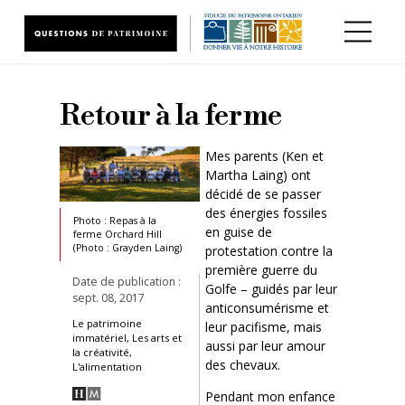
Aller au contenu principal
Retour à la ferme
Mes parents (Ken et
Martha Laing) ont
décidé de se passer
des énergies fossiles
Photo : Repas à la
en guise de
ferme Orchard Hill
(Photo : Grayden Laing)
protestation contre la
première guerre du
Date de publication :
Golfe – guidés par leur
sept. 08, 2017
anticonsumérisme et
Le patrimoine
leur pacifisme, mais
immatériel, Les arts et
aussi par leur amour
la créativité,
des chevaux.
L'alimentation
Pendant mon enfance