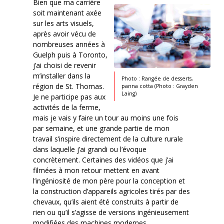
Bien que ma carrière
soit maintenant axée
sur les arts visuels,
après avoir vécu de
nombreuses années à
Guelph puis à Toronto,
j’ai choisi de revenir
m’installer dans la
Photo : Rangée de desserts,
région de St. Thomas.
panna cotta (Photo : Grayden
Laing)
Je ne participe pas aux
activités de la ferme,
mais je vais y faire un tour au moins une fois
par semaine, et une grande partie de mon
travail s’inspire directement de la culture rurale
dans laquelle j’ai grandi ou l’évoque
concrètement. Certaines des vidéos que j’ai
filmées à mon retour mettent en avant
l’ingéniosité de mon père pour la conception et
la construction d’appareils agricoles tirés par des
chevaux, qu’ils aient été construits à partir de
rien ou qu’il s’agisse de versions ingénieusement
modifiées des machines modernes.