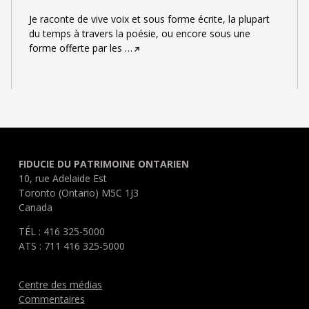
Je raconte de vive voix et sous forme écrite, la plupart
du temps à travers la poésie, ou encore sous une
forme offerte par les
…
FIDUCIE DU PATRIMOINE ONTARIEN
10, rue Adelaide Est
Toronto (Ontario) M5C 1J3
Canada
TÉL : 416 325-5000
ATS : 711 416 325-5000
Centre des médias
Commentaires