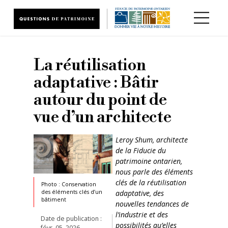
Aller au contenu principal
La réutilisation
adaptative : Bâtir
autour du point de
vue d’un architecte
Leroy Shum, architecte
de la Fiducie du
patrimoine ontarien,
nous parle des éléments
clés de la réutilisation
Photo : Conservation
adaptative, des
des éléments clés d’un
bâtiment
nouvelles tendances de
l’industrie et des
Date de publication :
possibilités qu’elles
févr. 05, 2026