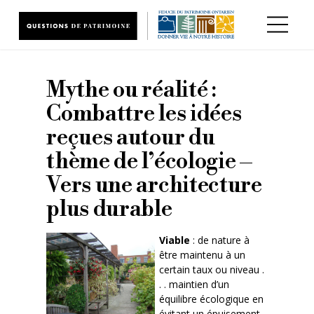
Aller au contenu principal
Mythe ou réalité :
Combattre les idées
reçues autour du
thème de l’écologie –
Vers une architecture
plus durable
Viable
: de nature à
être maintenu à un
certain taux ou niveau .
. . maintien d’un
équilibre écologique en
évitant un épuisement