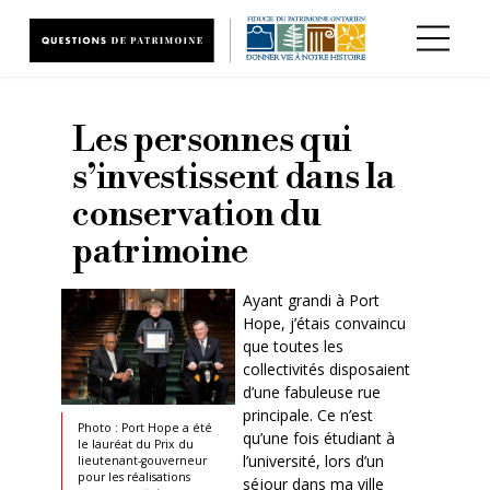
Aller au contenu principal
Les personnes qui
s’investissent dans la
conservation du
patrimoine
Ayant grandi à Port
Hope, j’étais convaincu
que toutes les
collectivités disposaient
d’une fabuleuse rue
principale. Ce n’est
Photo : Port Hope a été
qu’une fois étudiant à
le lauréat du Prix du
l’université, lors d’un
lieutenant-gouverneur
pour les réalisations
séjour dans ma ville