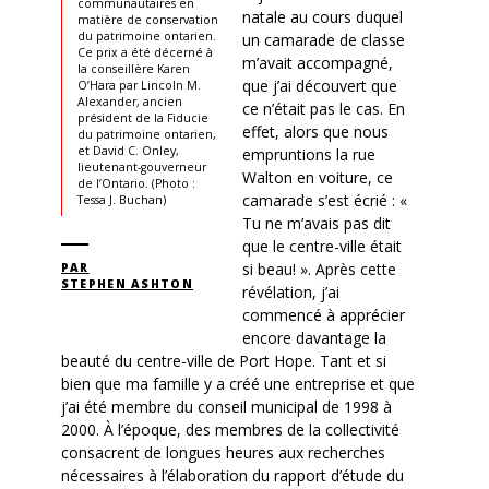
communautaires en
natale au cours duquel
matière de conservation
du patrimoine ontarien.
un camarade de classe
Ce prix a été décerné à
m’avait accompagné,
la conseillère Karen
que j’ai découvert que
O’Hara par Lincoln M.
Alexander, ancien
ce n’était pas le cas. En
président de la Fiducie
effet, alors que nous
du patrimoine ontarien,
et David C. Onley,
empruntions la rue
lieutenant-gouverneur
Walton en voiture, ce
de l’Ontario. (Photo :
camarade s’est écrié : «
Tessa J. Buchan)
Tu ne m’avais pas dit
que le centre-ville était
si beau! ». Après cette
PAR
STEPHEN ASHTON
révélation, j’ai
commencé à apprécier
encore davantage la
beauté du centre-ville de Port Hope. Tant et si
bien que ma famille y a créé une entreprise et que
j’ai été membre du conseil municipal de 1998 à
2000. À l’époque, des membres de la collectivité
consacrent de longues heures aux recherches
nécessaires à l’élaboration du rapport d’étude du