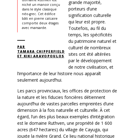
domaine Ruthven est
grande majorité,
niché un manoir conçu
porteurs d’une
dans le style classique
néo-grec. Cet édifice
signification culturelle
bâti en pierre calcaire
qui leur est propre.
comporte deux étages
Toutefois, au fil du
avec mansarde.
temps, les spécificités
du patrimoine naturel et
culturel de nombreux
PAR
TAMARA CHIPPERFIELD
sites ont été altérées
ET KIKI ARAVOPOULOS
par le développement
de notre civilisation, et
l’importance de leur histoire nous apparaît
seulement aujourd’hui.
Les parcs provinciaux, les offices de protection de
la nature et les fiducies foncières détiennent
aujourd’hui de vastes parcelles empreintes d’une
dimension à la fois naturelle et culturelle. À cet
égard, l’un des plus beaux exemples d’intégration
est le domaine Ruthven, une propriété de 1 600
acres (647 hectares) du village de Cayuga, qui
jouxte la rivière Grand. Ce lieu national historique