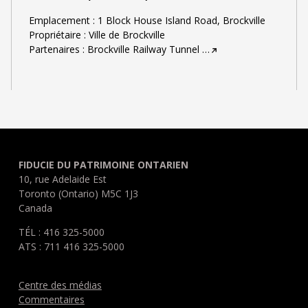
Emplacement : 1 Block House Island Road, Brockville
Propriétaire : Ville de Brockville
Partenaires : Brockville Railway Tunnel
…
FIDUCIE DU PATRIMOINE ONTARIEN
10, rue Adelaide Est
Toronto (Ontario) M5C 1J3
Canada
TÉL : 416 325-5000
ATS : 711 416 325-5000
Centre des médias
Commentaires