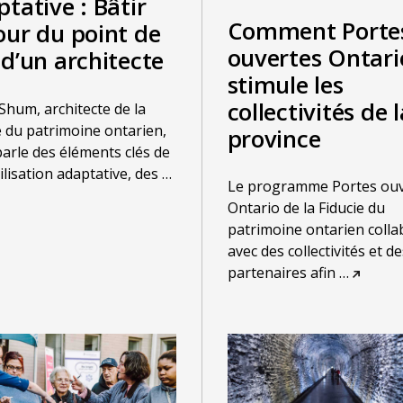
tative : Bâtir
Comment Porte
our du point de
ouvertes Ontari
d’un architecte
stimule les
collectivités de l
Shum, architecte de la
e du patrimoine ontarien,
province
arle des éléments clés de
tilisation adaptative, des
…
Le programme Portes ouv
Ontario de la Fiducie du
patrimoine ontarien colla
avec des collectivités et de
partenaires afin
…