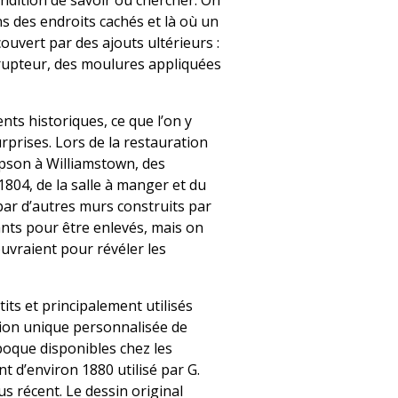
ndition de savoir où chercher. On
 des endroits cachés et là où un
ouvert par des ajouts ultérieurs :
rrupteur, des moulures appliquées
ts historiques, ce que l’on y
prises. Lors de la restauration
son à Williamstown, des
804, de la salle à manger et du
 par d’autres murs construits par
nts pour être enlevés, mais on
ouvraient pour révéler les
its et principalement utilisés
tion unique personnalisée de
poque disponibles chez les
 d’environ 1880 utilisé par G.
s récent. Le dessin original