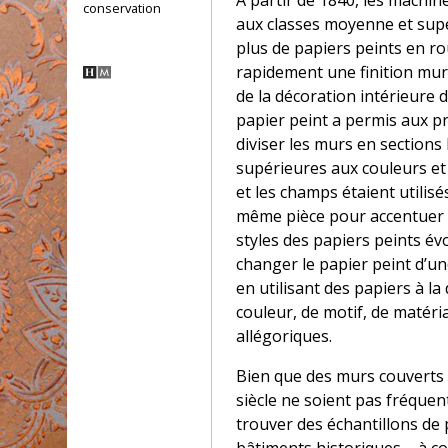
À partir de 1840, les machin
conservation
aux classes moyenne et supé
plus de papiers peints en ro
rapidement une finition mur
de la décoration intérieure 
papier peint a permis aux p
diviser les murs en section
supérieures aux couleurs et
et les champs étaient utili
même pièce pour accentuer l
styles des papiers peints évo
changer le papier peint d’une
en utilisant des papiers à l
couleur, de motif, de matér
allégoriques.
Bien que des murs couverts 
siècle ne soient pas fréque
trouver des échantillons de 