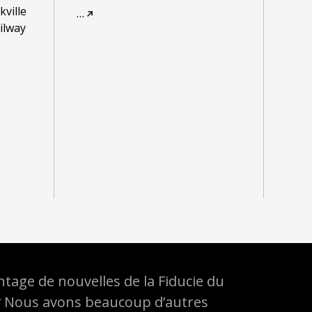
kville
…
ailway
tage de nouvelles de la Fiducie du
? Nous avons beaucoup d’autres