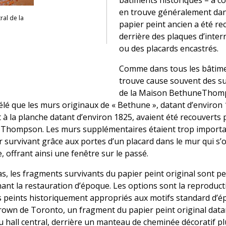
bâtiments historiques – à co
en trouve généralement dans
ral de la
papier peint ancien a été rec
derrière des plaques d’inte
ou des placards encastrés.
Comme dans tous les bâtimen
trouve cause souvent des sur
de la Maison BethuneThomp
lé que les murs originaux de « Bethune », datant d’environ 1
nt à la planche datant d’environ 1825, avaient été recouverts
id Thompson. Les murs supplémentaires étaient trop importa
r survivant grâce aux portes d’un placard dans le mur qui s’
, offrant ainsi une fenêtre sur le passé.
s, les fragments survivants du papier peint original sont pet
nant la restauration d’époque. Les options sont la reproduc
rs peints historiquement appropriés aux motifs standard d’é
rown de Toronto, un fragment du papier peint original datant
hall central, derrière un manteau de cheminée décoratif plu