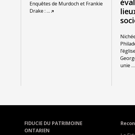
éval
Enquêtes de Murdoch et Frankie
lieu
Drake :
…
soci
Nichée 
Philad
l’églis
George
unie
…
FIDUCIE DU PATRIMOINE
Recon
ONTARIEN