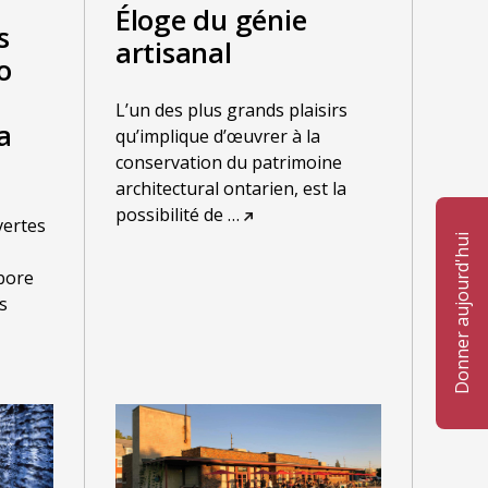
Éloge du génie
s
artisanal
o
L’un des plus grands plaisirs
a
qu’implique d’œuvrer à la
conservation du patrimoine
architectural ontarien, est la
possibilité de
…
ertes
Donner aujourd'hui
bore
s