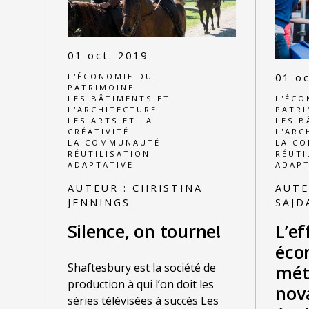
01 oct. 2019
L'ÉCONOMIE DU
01 oc
PATRIMOINE
LES BÂTIMENTS ET
L'ÉCO
L'ARCHITECTURE
PATRI
LES ARTS ET LA
LES B
CRÉATIVITÉ
L'ARC
LA COMMUNAUTÉ
LA C
RÉUTILISATION
RÉUTI
ADAPTATIVE
ADAPT
AUTEUR :
CHRISTINA
AUTE
JENNINGS
SAJD
Silence, on tourne!
L’ef
éco
Shaftesbury est la société de
mét
production à qui l’on doit les
nov
séries télévisées à succès Les