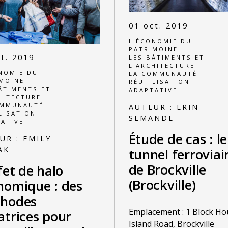
01 oct. 2019
L'ÉCONOMIE DU
PATRIMOINE
t. 2019
LES BÂTIMENTS ET
L'ARCHITECTURE
NOMIE DU
LA COMMUNAUTÉ
MOINE
RÉUTILISATION
ÂTIMENTS ET
ADAPTATIVE
HITECTURE
OMMUNAUTÉ
AUTEUR :
ERIN
LISATION
SEMANDE
ATIVE
Étude de cas : le
UR :
EMILY
AK
tunnel ferroviai
de Brockville
fet de halo
(Brockville)
nomique : des
hodes
Emplacement : 1 Block Ho
atrices pour
Island Road, Brockville