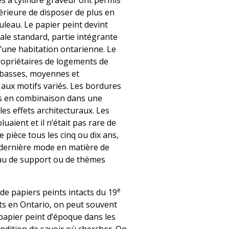
es à cylindre graveur ont permis
rieure de disposer de plus en
uleau. Le papier peint devint
ale standard, partie intégrante
d’une habitation ontarienne. Le
ropriétaires de logements de
s basses, moyennes et
 aux motifs variés. Les bordures
sés en combinaison dans une
es effets architecturaux. Les
luaient et il n’était pas rare de
 pièce tous les cinq ou dix ans,
a dernière mode en matière de
iau de support ou de thèmes
e
de papiers peints intacts du 19
nts en Ontario, on peut souvent
papier peint d’époque dans les