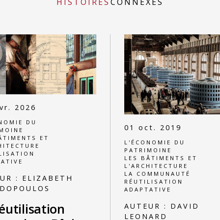
HISTOIRES
CONNEXES
vr. 2026
NOMIE DU
01 oct. 2019
MOINE
ÂTIMENTS ET
L'ÉCONOMIE DU
HITECTURE
PATRIMOINE
LISATION
LES BÂTIMENTS ET
ATIVE
L'ARCHITECTURE
LA COMMUNAUTÉ
UR :
ELIZABETH
RÉUTILISATION
ADOPOULOS
ADAPTATIVE
éutilisation
AUTEUR :
DAVID
LEONARD