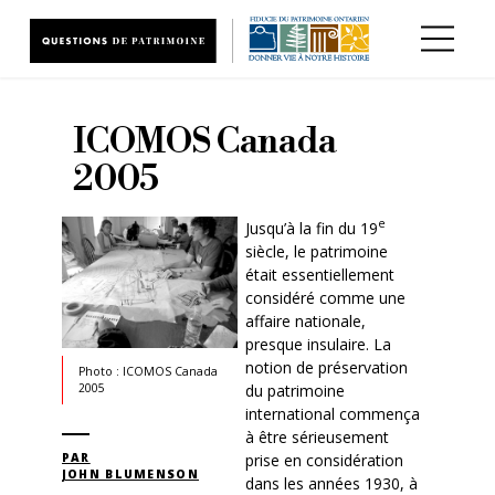
Aller au contenu principal
ICOMOS Canada
2005
e
Jusqu’à la fin du 19
siècle, le patrimoine
était essentiellement
considéré comme une
affaire nationale,
presque insulaire. La
notion de préservation
Photo : ICOMOS Canada
du patrimoine
2005
international commença
à être sérieusement
PAR
prise en considération
JOHN BLUMENSON
dans les années 1930, à