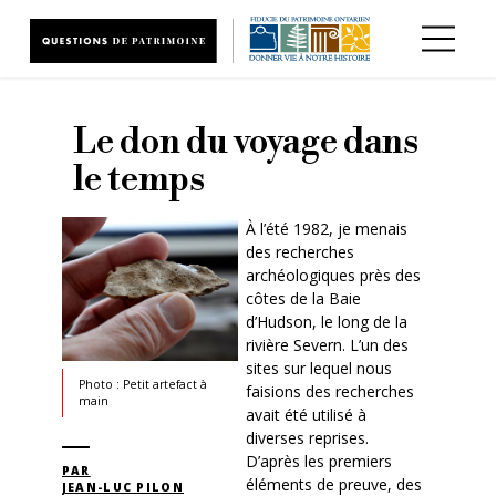
Aller au contenu principal
Le don du voyage dans
le temps
À l’été 1982, je menais
des recherches
archéologiques près des
côtes de la Baie
d’Hudson, le long de la
rivière Severn. L’un des
sites sur lequel nous
Photo : Petit artefact à
faisions des recherches
main
avait été utilisé à
diverses reprises.
D’après les premiers
PAR
éléments de preuve, des
JEAN-LUC PILON