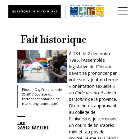
Aller au contenu principal
Fait historique
À 18 h le 2 décembre
1986, l’Assemblée
législative de l’Ontario
devait se prononcer par
vote sur l’ajout du terme
« orientation sexuelle »
Photo : Gay Pride parade
au
Code des droits de la
(© 2017 Société du
personne
de la province.
Partenariat ontarien de
marketing touristique)
Dix minutes auparavant,
au collège de
l’Université, je terminais
PAR
un cours de fin d’après-
DAVID RAYSIDE
midi et, au pas de
course, je me suis rendu