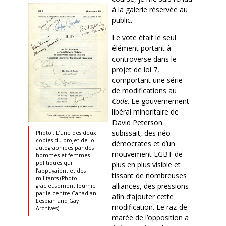
à la galerie réservée au
public.
Le vote était le seul
élément portant à
controverse dans le
projet de loi 7,
comportant une série
de modifications au
Code
. Le gouvernement
libéral minoritaire de
David Peterson
subissait, des néo-
Photo : L’une des deux
copies du projet de loi
démocrates et d’un
autographiées par des
mouvement LGBT de
hommes et femmes
politiques qui
plus en plus visible et
l’appuyaient et des
tissant de nombreuses
militants (Photo
alliances, des pressions
gracieusement fournie
par le centre Canadian
afin d’ajouter cette
Lesbian and Gay
modification. Le raz-de-
Archives)
marée de l’opposition a