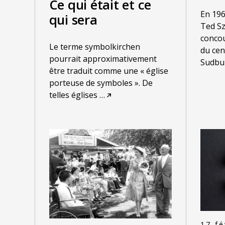
Ce qui était et ce
En 19
qui sera
Ted Szi
concou
Le terme symbolkirchen
du cen
pourrait approximativement
Sudbur
être traduit comme une « église
porteuse de symboles ». De
telles églises
…
17 fé