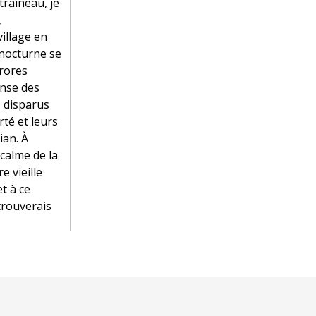
raîneau, je
,
village en
l nocturne se
urores
anse des
s disparus
rté et leurs
ian. À
calme de la
e vieille
t à ce
trouverais