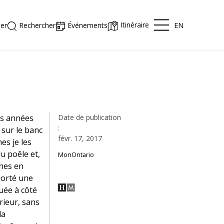
Itinéraire
EN
er
Rechercher
Événements
es années
Date de publication
:
s sur le banc
févr. 17, 2017
hes je les
u poêle et,
MonOntario
ches en
porté une
tuée à côté
rieur, sans
la