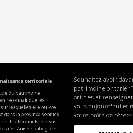
Souhaitez avoir davan
naissance territoriale
patrimoine ontarien
ucie du patrimoine
articles et renseign
en reconnaît que les
vous aujourd'hui et 
 sur lesquelles elle œuvre
t dans la province sont les
votre boîte de récept
oires traditionnels et issus
ités des Anishinaabeg, des