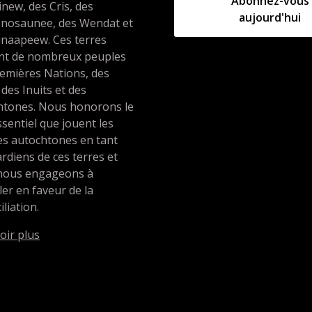
Abonnez-vous
inew, des Cris, des
aujourd'hui
nosaunee, des Wendat et
unaapeew. Ces terres
ent de nombreux peuples
emières Nations, des
 des Inuits et des
htones. Nous honorons le
ssentiel que jouent les
es autochtones en tant
rdiens de ces terres et
nous engageons à
ller en faveur de la
iliation.
oir plus