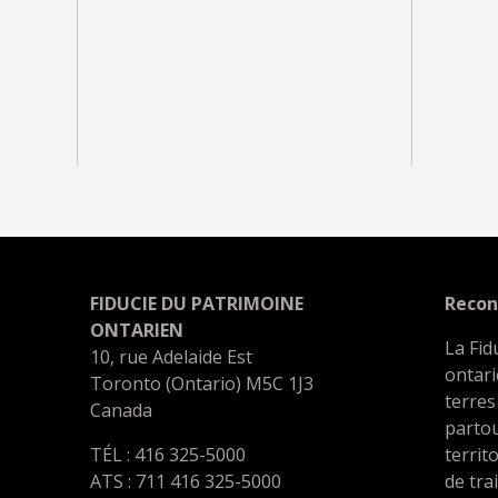
FIDUCIE DU PATRIMOINE
Recon
ONTARIEN
La Fid
10, rue Adelaide Est
ontari
Toronto (Ontario) M5C 1J3
terres
Canada
partou
TÉL : 416 325-5000
territ
ATS : 711 416 325-5000
de tra