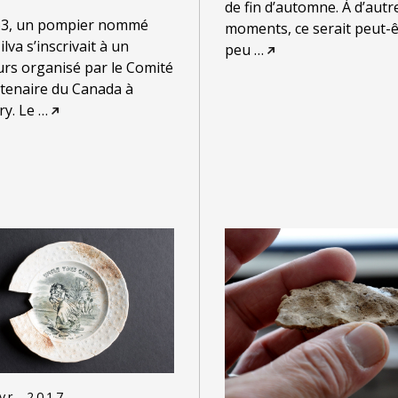
de fin d’automne. À d’autr
63, un pompier nommé
moments, ce serait peut-ê
lva s’inscrivait à un
peu
…
rs organisé par le Comité
tenaire du Canada à
y. Le
…
vr. 2017