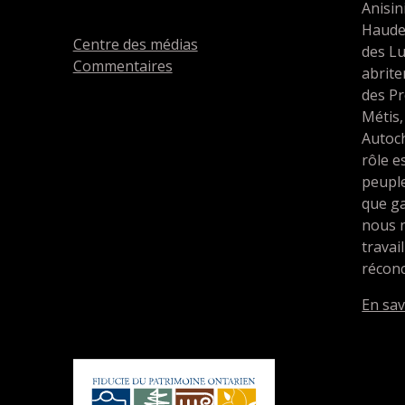
Anisin
Haude
Centre des médias
des L
Commentaires
abrit
des Pr
Métis,
Autoc
rôle e
peupl
que ga
nous 
travai
réconc
En sav