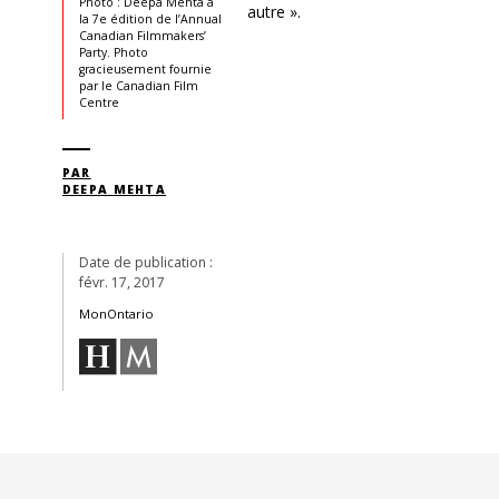
Photo : Deepa Mehta à
autre ».
la 7e édition de l’Annual
Canadian Filmmakers’
Party. Photo
gracieusement fournie
par le Canadian Film
Centre
PAR
DEEPA MEHTA
Date de publication :
févr. 17, 2017
MonOntario