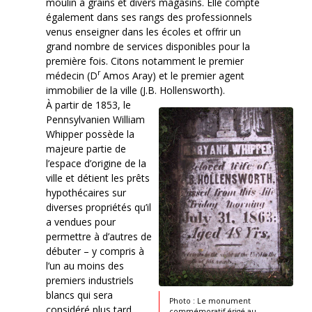
moulin à grains et divers magasins. Elle compte
également dans ses rangs des professionnels
venus enseigner dans les écoles et offrir un
grand nombre de services disponibles pour la
première fois. Citons notamment le premier
r
médecin (D
Amos Aray) et le premier agent
immobilier de la ville (J.B. Hollensworth).
À partir de 1853, le
Pennsylvanien William
Whipper possède la
majeure partie de
l’espace d’origine de la
ville et détient les prêts
hypothécaires sur
diverses propriétés qu’il
a vendues pour
permettre à d’autres de
débuter – y compris à
l’un au moins des
premiers industriels
blancs qui sera
Photo : Le monument
considéré plus tard
commémoratif érigé au