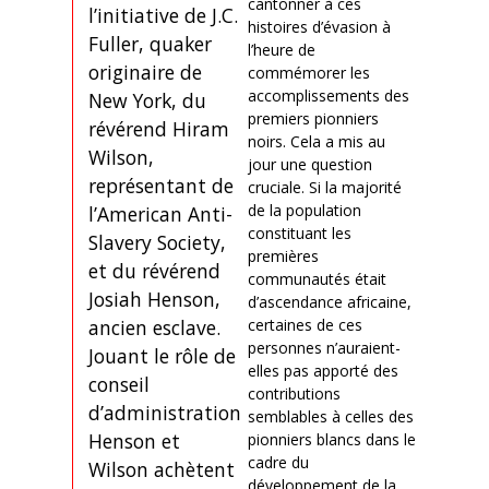
cantonner à ces
l’initiative de J.C.
histoires d’évasion à
Fuller, quaker
l’heure de
originaire de
commémorer les
accomplissements des
New York, du
premiers pionniers
révérend Hiram
noirs. Cela a mis au
Wilson,
jour une question
représentant de
cruciale. Si la majorité
de la population
l’American Anti-
constituant les
Slavery Society,
premières
et du révérend
communautés était
Josiah Henson,
d’ascendance africaine,
ancien esclave.
certaines de ces
personnes n’auraient-
Jouant le rôle de
elles pas apporté des
conseil
contributions
d’administration,
semblables à celles des
Henson et
pionniers blancs dans le
cadre du
Wilson achètent
développement de la