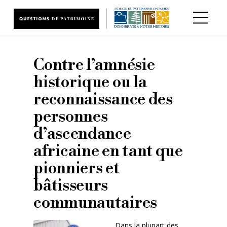
Aller au contenu principal
Contre l’amnésie
historique ou la
reconnaissance des
personnes
d’ascendance
africaine en tant que
pionniers et
bâtisseurs
communautaires
Dans la plupart des