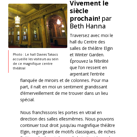
Vivement le
siècle
prochain!
par
Beth Hanna
Traversez avec moi le
hall du Centre des
salles de théâtre Elgin
et Winter Garden.
Photo : Le hall Davies Takacs
accueille les visiteurs au sein
Éprouvez la fébrilité
de ce magnifique centre
que l’on ressent en
théâtral
arpentant l’entrée
flanquée de miroirs et de colonnes. Pour ma
part, il naît en moi un sentiment grandissant
d’émerveillement de me trouver dans un lieu
spécial.
Nous franchissons les portes en vitrail en
direction des salles ellesmêmes. Nous pouvons
continuer tout droit jusqu’au magnifique théâtre
Elgin, regorgeant de motifs classiques, de riches