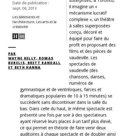
Enterprises, à Toronto,
Date de publication :
il imagine un «
sept. 06, 2013
mécanisme lucratif
Les bâtiments et
complexe », un théâtre
l'architecture, Les arts et la
à salles superposées
créativité
conçu, décoré et
équipé pour faire du
profit en proposant des
films et des pièces de
PAR
vaudeville. Les
WAYNE KELLY, ROMAS
BUBELIS, BRETT RANDALL
spectacles de
ET BETH HANNA
vaudeville (des
chansons, danses,
numéros de
gymnastique et de ventriloques, farces et
dramatiques populaires de 10 à 15 minutes) se
succèdent sans discontinuer dans la salle du
bas. Dans celle du haut, le même spectacle est
présenté une fois par soir à des spectateurs
ayant réservé leurs places à un tarif plus élevé,
ce qui permet en théorie de faire venir deux
auditoires à chaque spectacle et de doubler ainsi