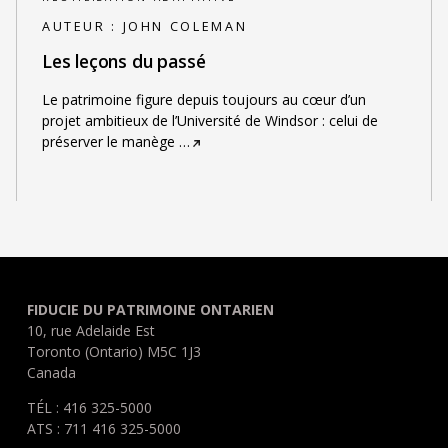
AUTEUR :
JOHN COLEMAN
Les leçons du passé
Le patrimoine figure depuis toujours au cœur d’un
projet ambitieux de l’Université de Windsor : celui de
préserver le manège
…
FIDUCIE DU PATRIMOINE ONTARIEN
10, rue Adelaide Est
Toronto (Ontario) M5C 1J3
Canada
TÉL : 416 325-5000
ATS : 711 416 325-5000