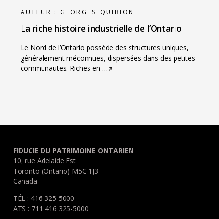
AUTEUR :
GEORGES QUIRION
La riche histoire industrielle de l’Ontario
Le Nord de l’Ontario possède des structures uniques,
généralement méconnues, dispersées dans des petites
communautés. Riches en
…
FIDUCIE DU PATRIMOINE ONTARIEN
10, rue Adelaide Est
Toronto (Ontario) M5C 1J3
Canada
TÉL : 416 325-5000
ATS : 711 416 325-5000