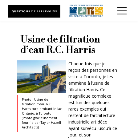
Aller au contenu principal
Usine de filtration
d’eau R.C. Harris
Chaque fois que je
reçois des personnes en
visite à Toronto, je les
emmène à l’usine de
filtration Harris. Ce
magnifique complexe
Photo : Usine de
est l’un des quelques
filtration d’eau R.C.
rares exemples qui
Harris surplombant le lac
Ontario, à Toronto
restent de l’architecture
(Photo gracieusement
industrielle art déco
fournie par Taylor Hazell
Architects)
ayant survécu jusqu’à ce
jour, et son