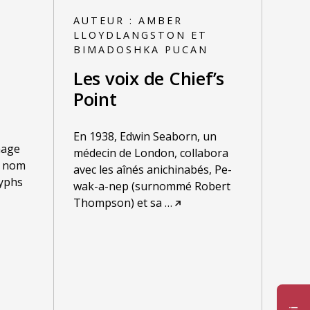
AUTEUR :
AMBER
LLOYDLANGSTON ET
BIMADOSHKA PUCAN
Les voix de Chief’s
Point
En 1938, Edwin Seaborn, un
aage
médecin de London, collabora
e nom
avec les aînés anichinabés, Pe-
lyphs
wak-a-nep (surnommé Robert
Thompson) et sa
…