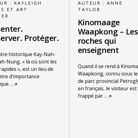
UR :
KAYLEIGH
AUTEUR :
ANNE
RS ET ART
TAYLOR
TER
Kinomaage
senter.
Waapkong – Les
erver. Protéger.
roches qui
enseignent
tre historique Kay-Nah-
h-Nung, « là où sont les
Quand il se rend à Kinom
rapides », est un lieu de
Waapkong, connu sous l
tre d’importance
de parc provincial Petrog
ique
…
en français, le visiteur est
frappé par
…