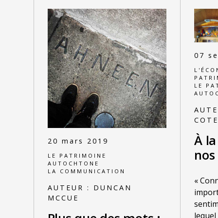
07 s
L'ÉCO
PATRI
LE PA
AUTO
AUTE
COT
À l
20 mars 2019
nos
LE PATRIMOINE
AUTOCHTONE
LA COMMUNICATION
« Conn
AUTEUR :
DUNCAN
import
MCCUE
sentim
lequel