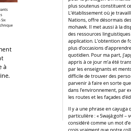
plus soutenus constituent c
iants
L’établissement où je travaill
es
Nations, offre désormais de
 Six
echnique
mohawk. Il met aussi à la dis
des ressources linguistiques
application. L’obtention de f
plus d’occasions d’apprendre 
ment
quotidien. Pour ma part, j’ap
nt
appris à ce jour m’a été tra
e à
par les enseignants et mento
ine.
difficile de trouver des pers
parvenir à faire en sorte que
dans l’environnement, par 
les routes et les façades d’édi
Il y a une phrase en cayuga 
particulière : « Swajá:goh! – 
considéré comme un mot d’en
crois vraiment que notre coll