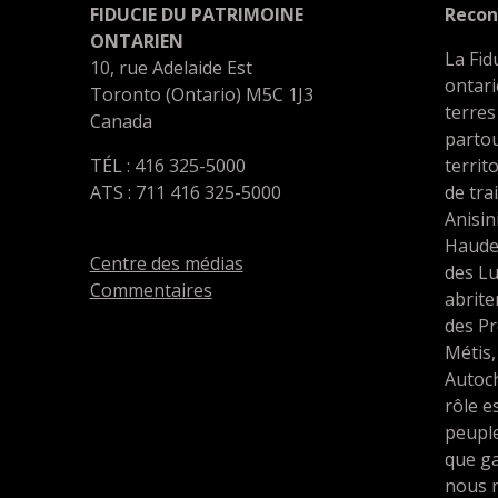
FIDUCIE DU PATRIMOINE
Recon
ONTARIEN
La Fid
10, rue Adelaide Est
ontari
Toronto (Ontario) M5C 1J3
terres
Canada
partou
TÉL : 416 325-5000
territ
ATS : 711 416 325-5000
de tra
Anisin
Haude
Centre des médias
des L
Commentaires
abrit
des Pr
Métis,
Autoc
rôle e
peupl
que ga
nous 