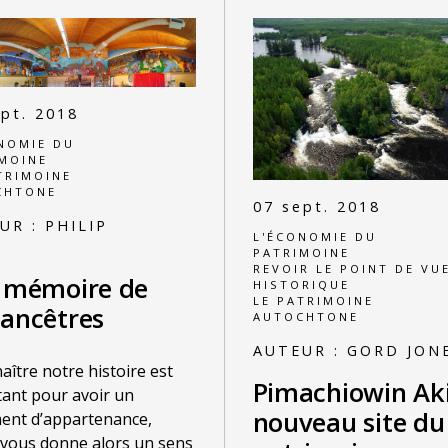
ept. 2018
NOMIE DU
MOINE
TRIMOINE
CHTONE
07 sept. 2018
UR :
PHILIP
L'ÉCONOMIE DU
E
PATRIMOINE
REVOIR LE POINT DE VU
a mémoire de
HISTORIQUE
LE PATRIMOINE
 ancêtres
AUTOCHTONE
AUTEUR :
GORD JON
aître notre histoire est
Pimachiowin Aki
ant pour avoir un
nouveau site du
ent d’appartenance,
 vous donne alors un sens