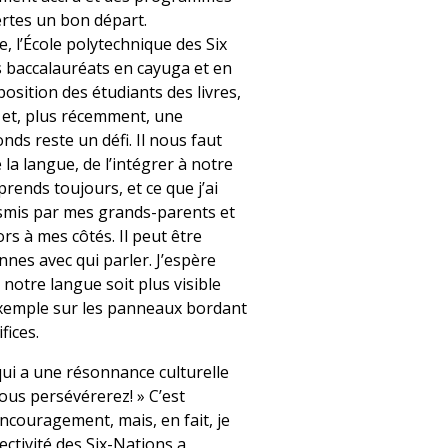
ertes un bon départ.
e, l’École polytechnique des Six
s baccalauréats en cayuga et en
position des étudiants des livres,
 et, plus récemment, une
onds reste un défi. Il nous faut
la langue, de l’intégrer à notre
prends toujours, et ce que j’ai
nsmis par mes grands-parents et
rs à mes côtés. Il peut être
onnes avec qui parler. J’espère
 notre langue soit plus visible
exemple sur les panneaux bordant
fices.
qui a une résonnance culturelle
vous persévérerez! » C’est
couragement, mais, en fait, je
ectivité des Six-Nations a