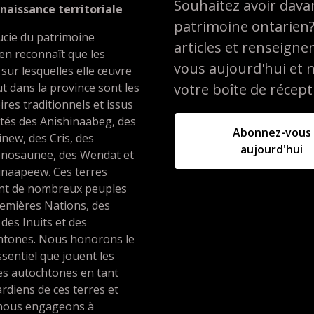
Souhaitez avoir davan
naissance territoriale
patrimoine ontarien
ucie du patrimoine
articles et renseign
en reconnaît que les
vous aujourd'hui et 
 sur lesquelles elle œuvre
t dans la province sont les
votre boîte de récept
oires traditionnels et issus
ités des Anishinaabeg, des
Abonnez-vous
inew, des Cris, des
aujourd'hui
nosaunee, des Wendat et
unaapeew. Ces terres
ent de nombreux peuples
emières Nations, des
 des Inuits et des
htones. Nous honorons le
ssentiel que jouent les
es autochtones en tant
rdiens de ces terres et
nous engageons à