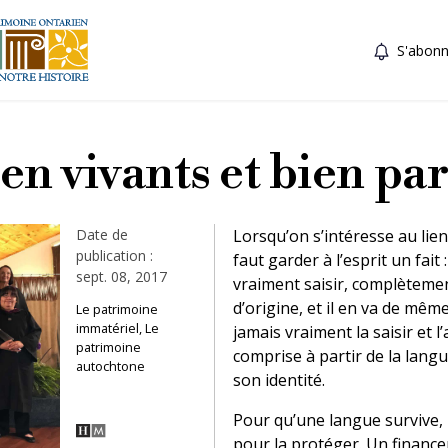
S'abonn
en vivants et bien par
Date de
Lorsqu’on s’intéresse au lien 
publication :
faut garder à l’esprit un fait 
sept. 08, 2017
vraiment saisir, complètemen
d’origine, et il en va de mêm
Le patrimoine
immatériel, Le
jamais vraiment la saisir et l
patrimoine
comprise à partir de la langue
autochtone
son identité.
Pour qu’une langue survive, i
pour la protéger. Un finan