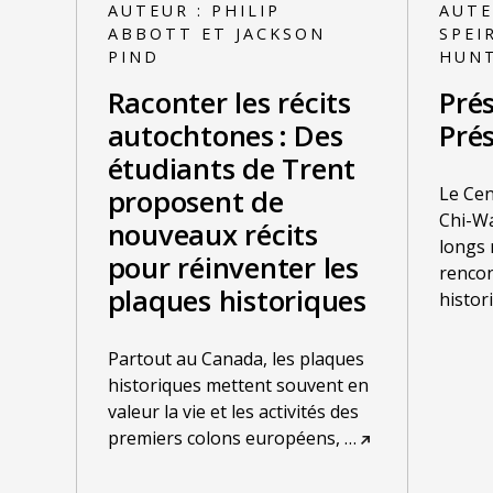
AUTEUR :
PHILIP
AUTE
ABBOTT ET JACKSON
SPEI
PIND
HUN
Raconter les récits
Pré
autochtones : Des
Prés
étudiants de Trent
Le Cen
proposent de
Chi-Wa
nouveaux récits
longs 
pour réinventer les
rencon
plaques historiques
histor
Partout au Canada, les plaques
historiques mettent souvent en
valeur la vie et les activités des
premiers colons européens,
…