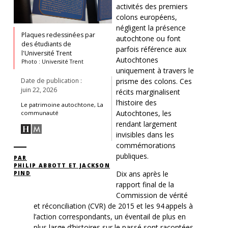
activités des premiers
colons européens,
négligent la présence
Plaques redessinées par
autochtone ou font
des étudiants de
parfois référence aux
l'Université Trent
Autochtones
Photo : Université Trent
uniquement à travers le
prisme des colons. Ces
Date de publication :
juin 22, 2026
récits marginalisent
l’histoire des
Le patrimoine autochtone, La
Autochtones, les
communauté
rendant largement
invisibles dans les
commémorations
publiques.
PAR
PHILIP ABBOTT ET JACKSON
Dix ans après le
PIND
rapport final de la
Commission de vérité
et réconciliation (CVR) de 2015 et les 94 appels à
l’action correspondants, un éventail de plus en
plus large d’histoires sur le passé sont racontées