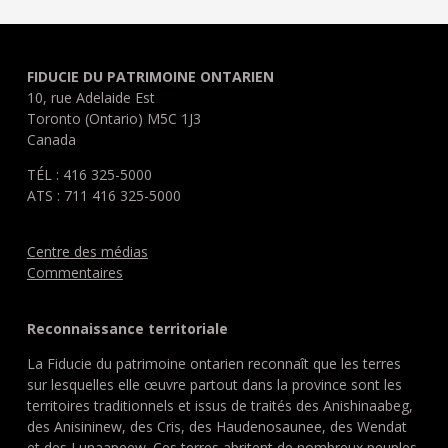
FIDUCIE DU PATRIMOINE ONTARIEN
10, rue Adelaide Est
Toronto (Ontario) M5C 1J3
Canada
TÉL : 416 325-5000
ATS : 711 416 325-5000
Centre des médias
Commentaires
Reconnaissance territoriale
La Fiducie du patrimoine ontarien reconnaît que les terres
sur lesquelles elle œuvre partout dans la province sont les
territoires traditionnels et issus de traités des Anishinaabeg,
des Anisininew, des Cris, des Haudenosaunee, des Wendat
et des Lunaapeew. Ces terres abritent de nombreux peuples