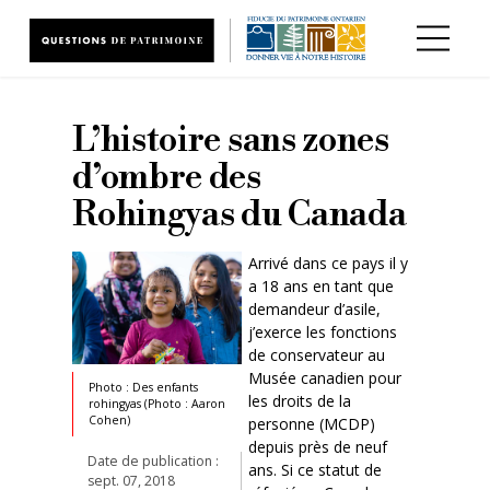
Aller au contenu principal
L’histoire sans zones
d’ombre des
Rohingyas du Canada
Arrivé dans ce pays il y
a 18 ans en tant que
demandeur d’asile,
j’exerce les fonctions
de conservateur au
Musée canadien pour
Photo : Des enfants
les droits de la
rohingyas (Photo : Aaron
Cohen)
personne (MCDP)
depuis près de neuf
Date de publication :
ans. Si ce statut de
sept. 07, 2018