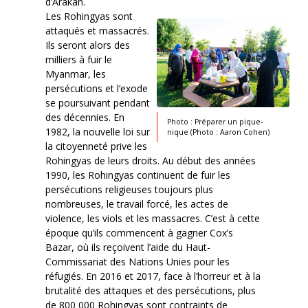
d’Arakan.
Les Rohingyas sont
attaqués et massacrés.
Ils seront alors des
milliers à fuir le
Myanmar, les
persécutions et l’exode
se poursuivant pendant
des décennies. En
Photo : Préparer un pique-
1982, la nouvelle loi sur
nique (Photo : Aaron Cohen)
la citoyenneté prive les
Rohingyas de leurs droits. Au début des années
1990, les Rohingyas continuent de fuir les
persécutions religieuses toujours plus
nombreuses, le travail forcé, les actes de
violence, les viols et les massacres. C’est à cette
époque qu’ils commencent à gagner Cox’s
Bazar, où ils reçoivent l’aide du Haut-
Commissariat des Nations Unies pour les
réfugiés. En 2016 et 2017, face à l’horreur et à la
brutalité des attaques et des persécutions, plus
de 800 000 Rohingyas sont contraints de