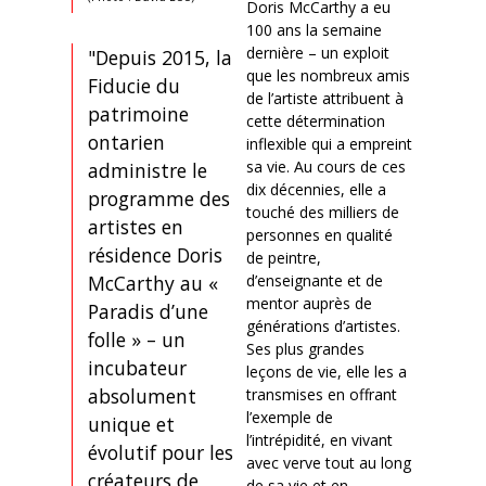
Doris McCarthy a eu
100 ans la semaine
dernière – un exploit
"Depuis 2015, la
que les nombreux amis
Fiducie du
de l’artiste attribuent à
patrimoine
cette détermination
ontarien
inflexible qui a empreint
sa vie. Au cours de ces
administre le
dix décennies, elle a
programme des
touché des milliers de
artistes en
personnes en qualité
résidence Doris
de peintre,
d’enseignante et de
McCarthy au «
mentor auprès de
Paradis d’une
générations d’artistes.
folle » – un
Ses plus grandes
incubateur
leçons de vie, elle les a
absolument
transmises en offrant
l’exemple de
unique et
l’intrépidité, en vivant
évolutif pour les
avec verve tout au long
créateurs de
de sa vie et en