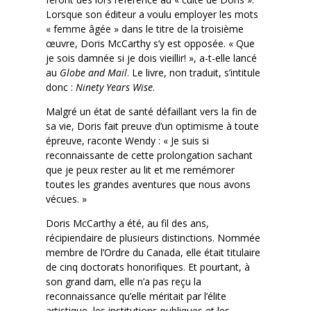
Lorsque son éditeur a voulu employer les mots
« femme âgée » dans le titre de la troisième
œuvre, Doris McCarthy s’y est opposée. « Que
je sois damnée si je dois vieillir! », a-t-elle lancé
au
Globe and Mail
. Le livre, non traduit, s’intitule
donc :
Ninety Years Wise
.
Malgré un état de santé défaillant vers la fin de
sa vie, Doris fait preuve d’un optimisme à toute
épreuve, raconte Wendy : « Je suis si
reconnaissante de cette prolongation sachant
que je peux rester au lit et me remémorer
toutes les grandes aventures que nous avons
vécues. »
Doris McCarthy a été, au fil des ans,
récipiendaire de plusieurs distinctions. Nommée
membre de l’Ordre du Canada, elle était titulaire
de cinq doctorats honorifiques. Et pourtant, à
son grand dam, elle n’a pas reçu la
reconnaissance qu’elle méritait par l’élite
artistique, les institutions publiques et les