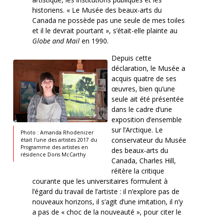
historiens. « Le Musée des beaux-arts du
Canada ne possède pas une seule de mes toiles
et il le devrait pourtant », s’était-elle plainte au
Globe and Mail
en 1990.
Depuis cette
déclaration, le Musée a
acquis quatre de ses
œuvres, bien qu’une
seule ait été présentée
dans le cadre d’une
exposition d’ensemble
sur l’Arctique. Le
Photo : Amanda Rhodenizer
conservateur du Musée
était l'une des artistes 2017 du
Programme des artistes en
des beaux-arts du
résidence Doris McCarthy
Canada, Charles Hill,
réitère la critique
courante que les universitaires formulent à
l’égard du travail de l’artiste : il n’explore pas de
nouveaux horizons, il s’agit d’une imitation, il n’y
a pas de « choc de la nouveauté », pour citer le