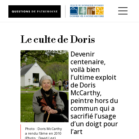
Aller au contenu principal
Le culte de Doris
Devenir
centenaire,
voilà bien
l’ultime exploit
de Doris
McCarthy,
peintre hors du
commun qui a
sacrifié l’usage
d’un doigt pour
Photo : Doris McCarthy
l’art
a rendu l’âme en 2010
(Photo : David Lee)