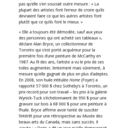
pas qu’elle s’en souciait outre mesure : « La
plupart des artistes font l’erreur de croire qu’ils
devraient faire ce que les autres artistes font
plutôt que ce qu’ils font le mieux. »
« Elle a toujours été démodée, sauf aux yeux
des personnes qui ont acheté ses tableaux »,
déclare Alan Bryce, un collectionneur de
Toronto qui s’est porté acquéreur pour la
première fois d’une peinture de McCarthy en
1987. Au fil des ans, l’artiste a vu le prix de ses
toiles augmenter, lentement mais sûrement, à
mesure qu’elle gagnait de plus en plus d’adeptes.
En 2008, son huile intitulée
Home
(Foyer) a
rapporté 57 000 $ chez Sotheby’s à Toronto, un
prix record pour son travail – les prix à la galerie
Wynick-Tuck s’échelonnaient de 950 $ pour une
gravure sur bois à 68 000 $ pour une peinture à
l’huile. Bryce affirme avoir tenté de susciter
l’intérêt pour une rétrospective au Musée des
beaux-arts du Canada, mais sans succès. Il
ajoute : « Doris a dit un jour qu’elle demeurerait