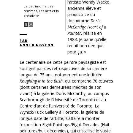
l’artiste Wendy Wacko,
Le patrimoine des
ancienne élève et
femmes, Les arts et la
productrice du
créativité
docudrame
Doris
McCarthy: Heart of a
Painter
, réalisé en
1983. Je parie qu’elle
PAR
tenait bon rien que
ANNE KINGSTON
pour ça. »
Le centenaire de cette peintre paysagiste est
souligné par des rétrospectives de sa carrière
longue de 75 ans, notamment une intitulée
Roughing it in the Bush
, qui comprend 70 œuvres
(dont certaines demeurées inédites de son
vivant) à la galerie Doris McCarthy, au campus
Scarborough de l’Université de Toronto et au
Centre d’art de l’Université de Toronto. La
Wynick/Tuck Gallery à Toronto, la galerie de
longue date de l’artiste, s’affaire à monter
l’exposition Eight Paintings/Eight Decades (Huit
peintures/huit décennies), qui cristallise le vaste