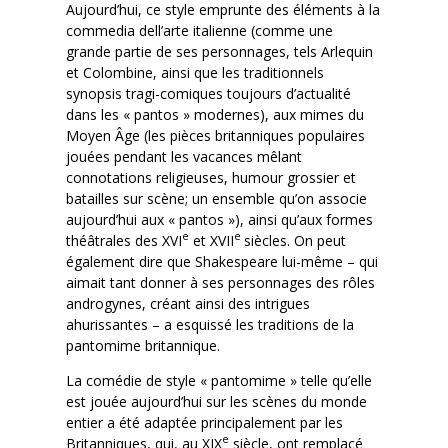
Aujourd’hui, ce style emprunte des éléments à la
commedia dell’arte italienne (comme une
grande partie de ses personnages, tels Arlequin
et Colombine, ainsi que les traditionnels
synopsis tragi-comiques toujours d’actualité
dans les « pantos » modernes), aux mimes du
Moyen Âge (les pièces britanniques populaires
jouées pendant les vacances mêlant
connotations religieuses, humour grossier et
batailles sur scène; un ensemble qu’on associe
aujourd’hui aux « pantos »), ainsi qu’aux formes
e
e
théâtrales des XVI
et XVII
siècles. On peut
également dire que Shakespeare lui-même – qui
aimait tant donner à ses personnages des rôles
androgynes, créant ainsi des intrigues
ahurissantes – a esquissé les traditions de la
pantomime britannique.
La comédie de style « pantomime » telle qu’elle
est jouée aujourd’hui sur les scènes du monde
entier a été adaptée principalement par les
e
Britanniques, qui, au XIX
siècle, ont remplacé