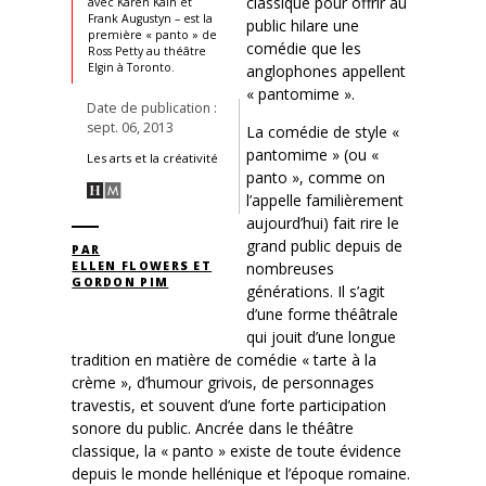
classique pour offrir au
avec Karen Kain et
Frank Augustyn – est la
public hilare une
première « panto » de
comédie que les
Ross Petty au théâtre
Elgin à Toronto.
anglophones appellent
« pantomime ».
Date de publication :
sept. 06, 2013
La comédie de style «
pantomime » (ou «
Les arts et la créativité
panto », comme on
l’appelle familièrement
aujourd’hui) fait rire le
grand public depuis de
PAR
nombreuses
ELLEN FLOWERS ET
GORDON PIM
générations. Il s’agit
d’une forme théâtrale
qui jouit d’une longue
tradition en matière de comédie « tarte à la
crème », d’humour grivois, de personnages
travestis, et souvent d’une forte participation
sonore du public. Ancrée dans le théâtre
classique, la « panto » existe de toute évidence
depuis le monde hellénique et l’époque romaine.