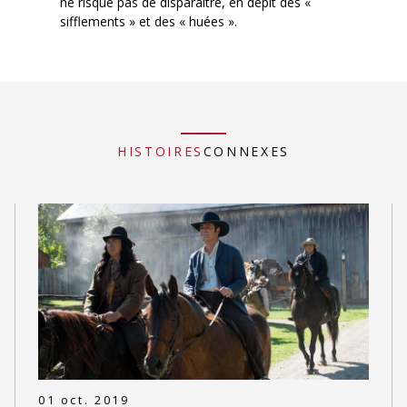
ne risque pas de disparaître, en dépit des «
sifflements » et des « huées ».
HISTOIRES
CONNEXES
01 oct. 2019