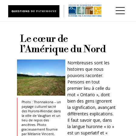
Aller au contenu principal
Le cœur de
l’Amérique du Nord
Nombreuses sont les
histoires que nous
pouvons raconter.
Pensons en tout
premier lieu à celle du
mot « Ontario », dont
bien des gens ignorent
Photo : Thonnakona – un
la signification, avançant
paysage culturel sacré
des Hurons-Wendat dans
différentes explications.
la ville de Vaughan et un
Il faut savoir que, dans
lieu de repos des
ancêtres. Photo
la langue huronne « io »
gracieusement fournie
est un superlatif et «
par Mélanie Vincent,