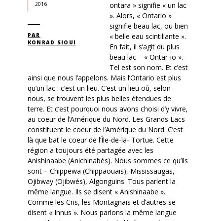
ontara » signifie « un lac
2016
». Alors, « Ontario »
signifie beau lac, ou bien
PAR
« belle eau scintillante ».
KONRAD SIOUI
En fait, il s’agit du plus
beau lac – « Ontar-io ».
Tel est son nom. Et c’est
ainsi que nous l’appelons. Mais l’Ontario est plus
qu’un lac : c’est un lieu. C’est un lieu où, selon
nous, se trouvent les plus belles étendues de
terre. Et c’est pourquoi nous avons choisi d’y vivre,
au coeur de l’Amérique du Nord. Les Grands Lacs
constituent le coeur de l’Amérique du Nord. C’est
là que bat le coeur de l’Île-de-la- Tortue. Cette
région a toujours été partagée avec les
Anishinaabe (Anichinabés). Nous sommes ce qu’ils
sont – Chippewa (Chippaouais), Mississaugas,
Ojibway (Ojibwés), Algonguins. Tous parlent la
même langue. Ils se disent « Anishinaabe ».
Comme les Cris, les Montagnais et d’autres se
disent « Innus ». Nous parlons la même langue