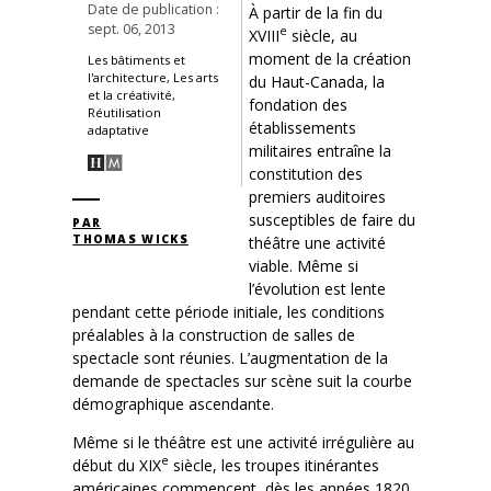
Date de publication :
À partir de la fin du
sept. 06, 2013
e
XVIII
siècle, au
moment de la création
Les bâtiments et
l'architecture, Les arts
du Haut-Canada, la
et la créativité,
fondation des
Réutilisation
établissements
adaptative
militaires entraîne la
constitution des
premiers auditoires
susceptibles de faire du
PAR
THOMAS WICKS
théâtre une activité
viable. Même si
l’évolution est lente
pendant cette période initiale, les conditions
préalables à la construction de salles de
spectacle sont réunies. L’augmentation de la
demande de spectacles sur scène suit la courbe
démographique ascendante.
Même si le théâtre est une activité irrégulière au
e
début du XIX
siècle, les troupes itinérantes
américaines commencent, dès les années 1820,