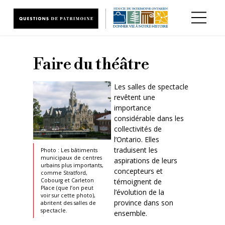
Aller au contenu principal
Faire du théâtre
Les salles de spectacle
revêtent une
importance
considérable dans les
collectivités de
l’Ontario. Elles
traduisent les
Photo : Les bâtiments
municipaux de centres
aspirations de leurs
urbains plus importants,
concepteurs et
comme Stratford,
Cobourg et Carleton
témoignent de
Place (que l’on peut
l’évolution de la
voir sur cette photo),
province dans son
abritent des salles de
spectacle.
ensemble.