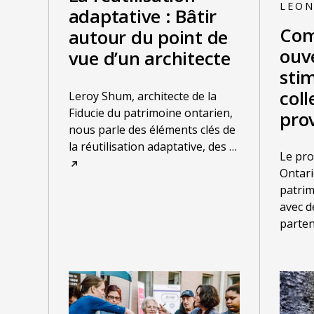
LEO
adaptative : Bâtir
Com
autour du point de
ouv
vue d’un architecte
stim
coll
Leroy Shum, architecte de la
Fiducie du patrimoine ontarien,
pro
nous parle des éléments clés de
la réutilisation adaptative, des
…
Le pr
Ontari
patrim
avec de
parten