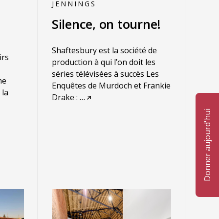
JENNINGS
Silence, on tourne!
Shaftesbury est la société de
irs
production à qui l’on doit les
séries télévisées à succès Les
ne
Enquêtes de Murdoch et Frankie
 la
Drake :
…
Donner aujourd'hui