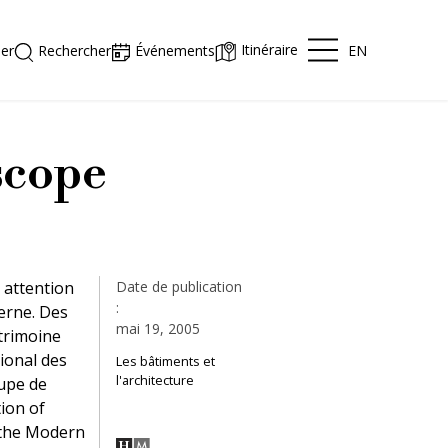
Itinéraire
EN
er
Rechercher
Événements
scope
 attention
Date de publication
:
erne. Des
mai 19, 2005
trimoine
ional des
Les bâtiments et
l'architecture
oupe de
ion of
 the Modern