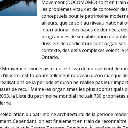
Movement (DOCOMOMO) sont en train d
les problèmes vitaux et de concevoir des
conceptuels pour le patrimoine moderne
ailleurs, que ce soit au niveau national o
international, des bases de données, de
programmes de sensibilisation du public
dossiers de candidature sont organisés.
contexte, des défis complexes voient le j
Ontario.
e Mouvement moderniste, qui est issu du mouvement de mo
ui l’illustre, est toujours tellement nouveau qu’on manque de
éalisations de la période et qu’on ne réalise pas leur impor
r assez de recul. Même les organismes les plus sophistiqués 
2003, la Liste du patrimoine mondial incluait 730 propriétés e
derne.
a célébration du patrimoine architectural de la période mode
ement. Cependant, on est finalement en train de reconnaître 