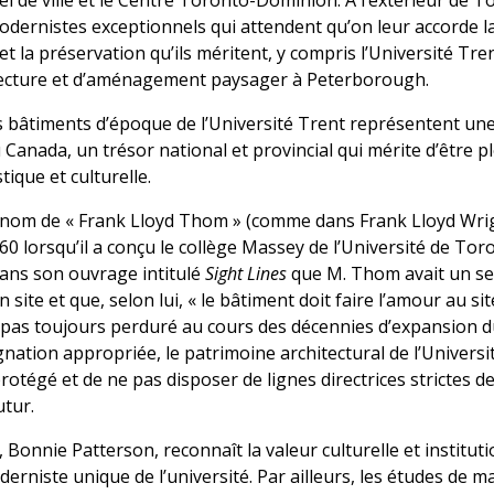
 de ville et le Centre Toronto-Dominion. À l’extérieur de To
dernistes exceptionnels qui attendent qu’on leur accorde l
 la préservation qu’ils méritent, y compris l’Université Tre
ecture et d’aménagement paysager à Peterborough.
 bâtiments d’époque de l’Université Trent représentent un
Canada, un trésor national et provincial qui mérite d’être 
ique et culturelle.
 nom de « Frank Lloyd Thom » (comme dans Frank Lloyd Wright
0 lorsqu’il a conçu le collège Massey de l’Université de Tor
dans son ouvrage intitulé
Sight Lines
que M. Thom avait un sen
site et que, selon lui, « le bâtiment doit faire l’amour au site
 pas toujours perduré au cours des décennies d’expansion 
gnation appropriée, le patrimoine architectural de l’Universi
otégé et de ne pas disposer de lignes directrices strictes d
tur.
 Bonnie Patterson, reconnaît la valeur culturelle et institut
derniste unique de l’université. Par ailleurs, les études de m