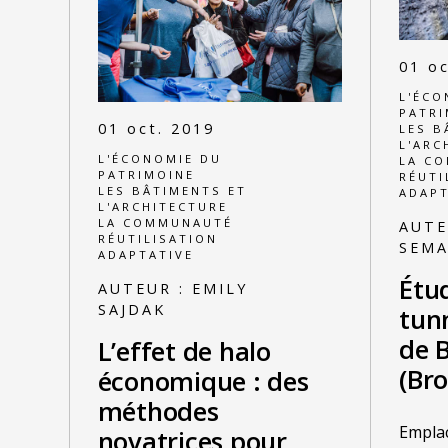
01 oc
L'ÉCO
PATRI
01 oct. 2019
LES B
L'ARC
L'ÉCONOMIE DU
LA C
PATRIMOINE
RÉUTI
LES BÂTIMENTS ET
ADAPT
L'ARCHITECTURE
LA COMMUNAUTÉ
AUTE
RÉUTILISATION
SEM
ADAPTATIVE
Étud
AUTEUR :
EMILY
SAJDAK
tunn
de B
L’effet de halo
(Bro
économique : des
méthodes
Emplac
novatrices pour