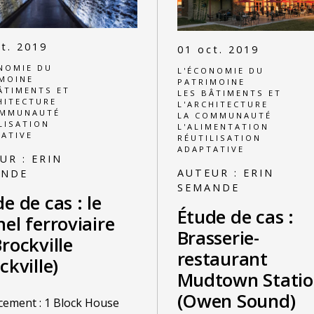
t. 2019
01 oct. 2019
NOMIE DU
L'ÉCONOMIE DU
MOINE
PATRIMOINE
ÂTIMENTS ET
LES BÂTIMENTS ET
HITECTURE
L'ARCHITECTURE
OMMUNAUTÉ
LA COMMUNAUTÉ
LISATION
L'ALIMENTATION
ATIVE
RÉUTILISATION
ADAPTATIVE
UR :
ERIN
AUTEUR :
ERIN
ANDE
SEMANDE
e de cas : le
Étude de cas :
el ferroviaire
Brasserie-
rockville
restaurant
ckville)
Mudtown Stati
(Owen Sound)
ement : 1 Block House