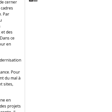
e cerner
 cadres
. Par
u
s
 et des
 Dans ce
our en
dernisation
tance. Pour
ont du mal à
t sites,
rne en
des projets