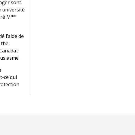
sager sont
 université.
me
aré M
é l’aide de
 the
Canada :
ousiasme.
e
t-ce qui
rotection