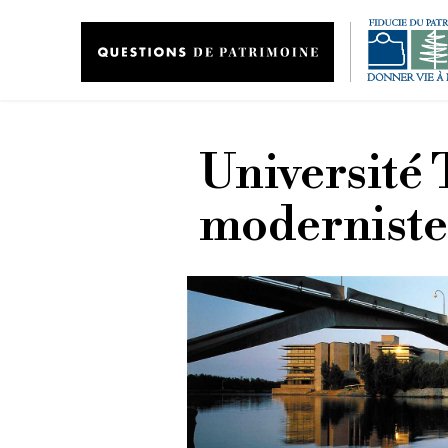
Aller au contenu principal
Université 
moderniste