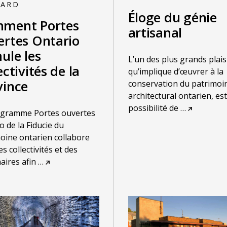
NARD
Éloge du génie
ment Portes
artisanal
ertes Ontario
ule les
L’un des plus grands plais
ectivités de la
qu’implique d’œuvrer à la
vince
conservation du patrimoi
architectural ontarien, est
possibilité de
…
ogramme Portes ouvertes
o de la Fiducie du
oine ontarien collabore
s collectivités et des
aires afin
…