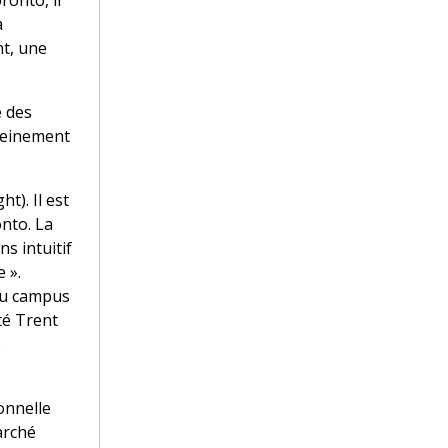
ronto, il
a
nt, une
e des
pleinement
). Il est
onto. La
s intuitif
 ».
du campus
té Trent
e
ionnelle
arché