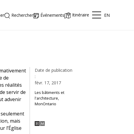
Itinéraire
EN
er
Rechercher
Événements
imativement
Date de publication
:
e de
févr. 17, 2017
s réalités
de servir de
Les bâtiments et
l'architecture,
ut advenir
MonOntario
 seulement
ion, mais
r l’Église