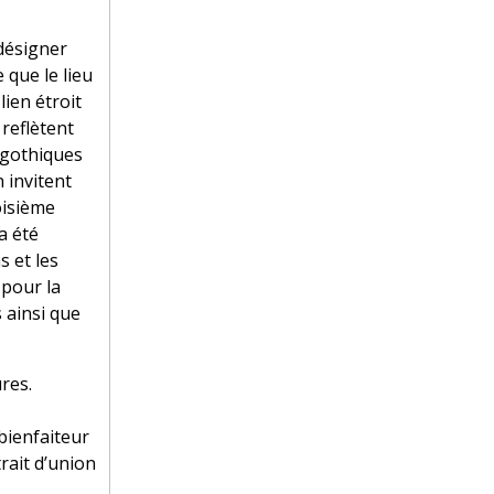
 désigner
que le lieu
lien étroit
 reflètent
s gothiques
n invitent
roisième
a été
s et les
 pour la
 ainsi que
res.
bienfaiteur
trait d’union