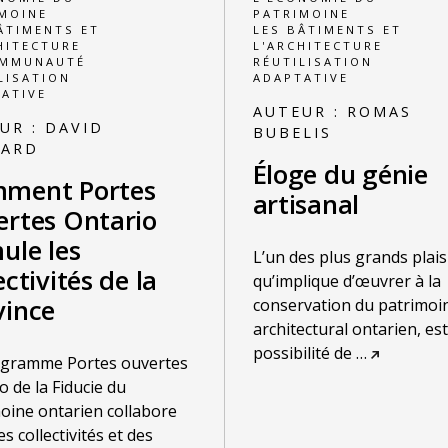
MOINE
PATRIMOINE
ÂTIMENTS ET
LES BÂTIMENTS ET
HITECTURE
L'ARCHITECTURE
OMMUNAUTÉ
RÉUTILISATION
LISATION
ADAPTATIVE
ATIVE
AUTEUR :
ROMAS
UR :
DAVID
BUBELIS
NARD
Éloge du génie
ment Portes
artisanal
ertes Ontario
ule les
L’un des plus grands plais
ectivités de la
qu’implique d’œuvrer à la
vince
conservation du patrimoi
architectural ontarien, est
possibilité de
…
ogramme Portes ouvertes
o de la Fiducie du
oine ontarien collabore
s collectivités et des