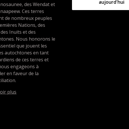
aujourd'hui
nosaunee, des Wendat et
unaapeew. Ces terres
ent de nombreux peuples
emières Nations, des
 des Inuits et des
htones. Nous honorons le
ssentiel que jouent les
es autochtones en tant
rdiens de ces terres et
nous engageons à
ller en faveur de la
iliation.
oir plus