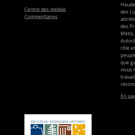
Haude
Centre des médias
des L
Commentaires
abrit
des Pr
Métis,
Autoc
rôle e
peupl
que ga
nous 
travai
réconc
En sav