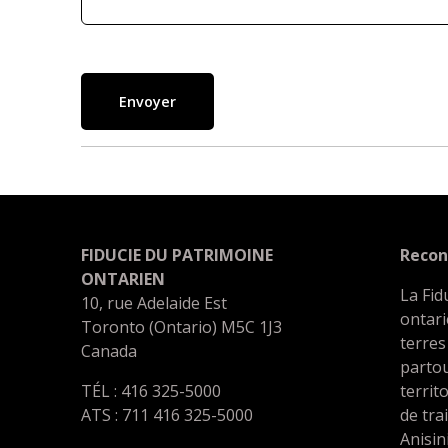
Envoyer
FIDUCIE DU PATRIMOINE
Recon
ONTARIEN
La Fid
10, rue Adelaide Est
ontari
Toronto (Ontario) M5C 1J3
terres
Canada
partou
TÉL : 416 325-5000
territ
ATS : 711 416 325-5000
de tra
Anisin