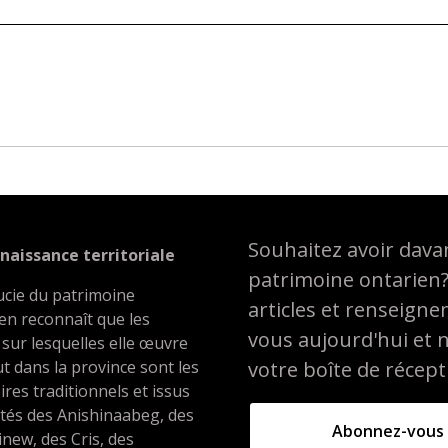
Souhaitez avoir davan
naissance territoriale
patrimoine ontarien
ucie du patrimoine
articles et renseign
en reconnaît que les
vous aujourd'hui et 
 sur lesquelles elle œuvre
t dans la province sont les
votre boîte de récept
oires traditionnels et issus
ités des Anishinaabeg, des
Abonnez-vous
inew, des Cris, des