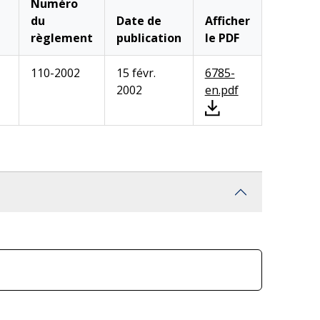
Numéro
du
Date de
Afficher
règlement
publication
le PDF
110-2002
15 févr.
6785-
2002
en.pdf