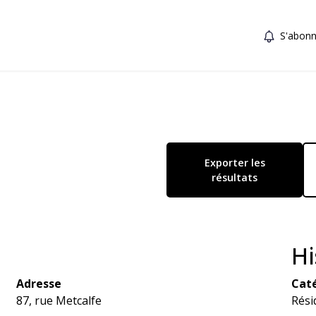
S'abonn
Exporter les
résultats
Hi
Adresse
Caté
87, rue Metcalfe
Rési