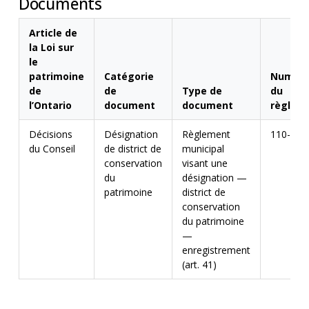
Documents
Article de
la Loi sur
le
patrimoine
Catégorie
Numér
de
de
Type de
du
l’Ontario
document
document
règlem
Décisions
Désignation
Règlement
110-200
du Conseil
de district de
municipal
conservation
visant une
du
désignation —
patrimoine
district de
conservation
du patrimoine
—
enregistrement
(art. 41)