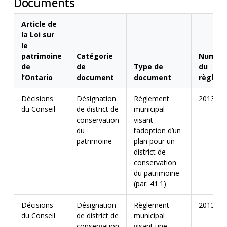
Documents
Article de
la Loi sur
le
patrimoine
Catégorie
Numér
de
de
Type de
du
l’Ontario
document
document
règlem
Décisions
Désignation
Règlement
2013-00
du Conseil
de district de
municipal
conservation
visant
du
l’adoption d’un
patrimoine
plan pour un
district de
conservation
du patrimoine
(par. 41.1)
Décisions
Désignation
Règlement
2013-00
du Conseil
de district de
municipal
conservation
visant une