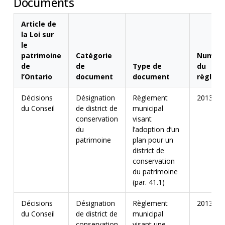
Documents
Article de
la Loi sur
le
patrimoine
Catégorie
Numér
de
de
Type de
du
l’Ontario
document
document
règlem
Décisions
Désignation
Règlement
2013-00
du Conseil
de district de
municipal
conservation
visant
du
l’adoption d’un
patrimoine
plan pour un
district de
conservation
du patrimoine
(par. 41.1)
Décisions
Désignation
Règlement
2013-00
du Conseil
de district de
municipal
conservation
visant une