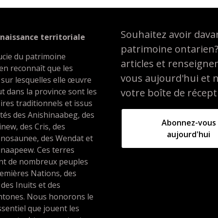
Souhaitez avoir davan
naissance territoriale
patrimoine ontarien
ucie du patrimoine
articles et renseign
en reconnaît que les
vous aujourd'hui et 
 sur lesquelles elle œuvre
t dans la province sont les
votre boîte de récept
oires traditionnels et issus
ités des Anishinaabeg, des
Abonnez-vous
inew, des Cris, des
aujourd'hui
nosaunee, des Wendat et
unaapeew. Ces terres
ent de nombreux peuples
emières Nations, des
 des Inuits et des
htones. Nous honorons le
ssentiel que jouent les