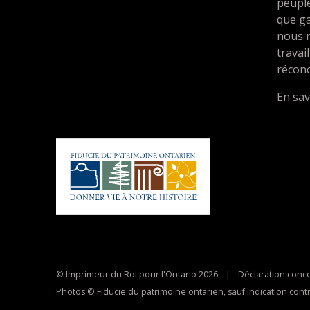
peupl
que ga
nous 
travai
réconc
En sav
© Imprimeur du Roi pour l'Ontario 2026
|
Déclaration concer
Photos © Fiducie du patrimoine ontarien, sauf indication contr