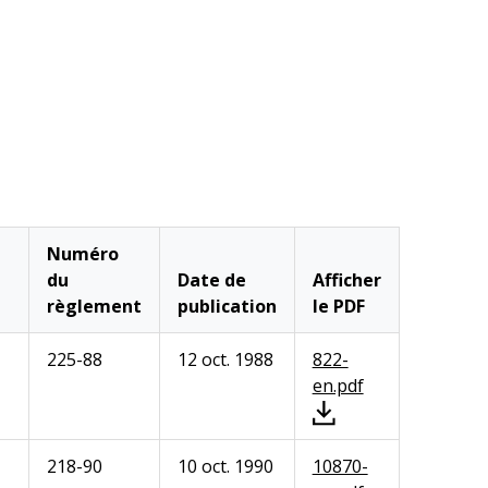
Numéro
du
Date de
Afficher
règlement
publication
le PDF
225-88
12 oct. 1988
822-
en.pdf
218-90
10 oct. 1990
10870-