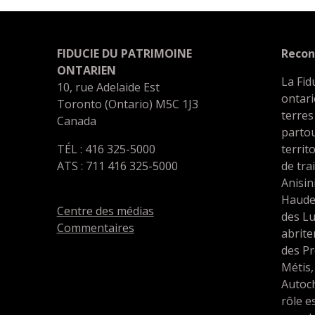
FIDUCIE DU PATRIMOINE
Recon
ONTARIEN
La Fid
10, rue Adelaide Est
ontari
Toronto (Ontario) M5C 1J3
terres
Canada
partou
TÉL : 416 325-5000
territ
ATS : 711 416 325-5000
de tra
Anisin
Haude
Centre des médias
des L
Commentaires
abrit
des Pr
Métis,
Autoc
rôle e