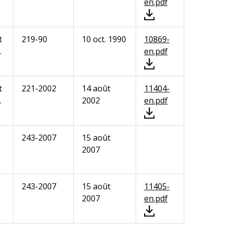
en.pdf
t
219-90
10 oct. 1990
10869-
.
en.pdf
t
221-2002
14 août
11404-
.
2002
en.pdf
243-2007
15 août
2007
243-2007
15 août
11405-
2007
en.pdf