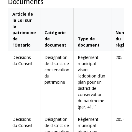
Documents
Article de
la Loi sur
le
patrimoine
Catégorie
Numér
de
de
Type de
du
l’Ontario
document
document
règlem
Décisions
Désignation
Règlement
205-01
du Conseil
de district de
municipal
conservation
visant
du
l’adoption d’un
patrimoine
plan pour un
district de
conservation
du patrimoine
(par. 41.1)
Décisions
Désignation
Règlement
205-01
du Conseil
de district de
municipal
conservation
visant une