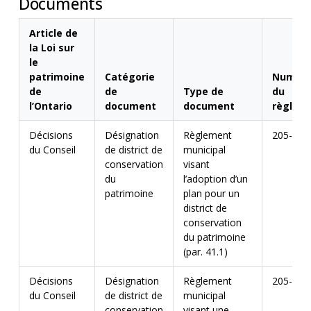
Documents
Article de
la Loi sur
le
patrimoine
Catégorie
Numér
de
de
Type de
du
l’Ontario
document
document
règlem
Décisions
Désignation
Règlement
205-01
du Conseil
de district de
municipal
conservation
visant
du
l’adoption d’un
patrimoine
plan pour un
district de
conservation
du patrimoine
(par. 41.1)
Décisions
Désignation
Règlement
205-01
du Conseil
de district de
municipal
conservation
visant une