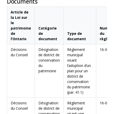
Documents
Article de
la Loi sur
le
patrimoine
Catégorie
Numér
de
de
Type de
du
l’Ontario
document
document
règlem
Décisions
Désignation
Règlement
16-099
du Conseil
de district de
municipal
conservation
visant
du
l’adoption d’un
patrimoine
plan pour un
district de
conservation
du patrimoine
(par. 41.1)
Décisions
Désignation
Règlement
16-099
du Conseil
de district de
municipal
conservation
visant une