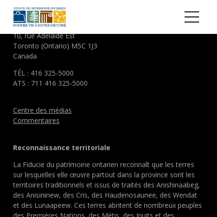
Aller au contenu principal
FIDUCIE DU PATRIMOINE ONTARIEN
10, rue Adelaide Est
Toronto (Ontario) M5C 1J3
Canada
TÉL : 416 325-5000
ATS : 711 416 325-5000
Centre des médias
Commentaires
Reconnaissance territoriale
La Fiducie du patrimoine ontarien reconnaît que les terres
sur lesquelles elle œuvre partout dans la province sont les
territoires traditionnels et issus de traités des Anishinaabeg,
des Anisininew, des Cris, des Haudenosaunee, des Wendat
et des Lunaapeew. Ces terres abritent de nombreux peuples
des Premières Nations, des Métis, des Inuits et des