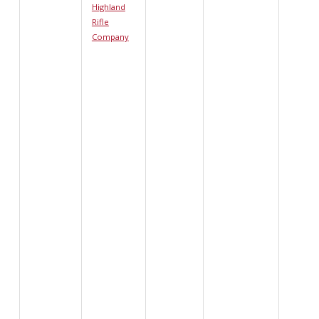
Highland
Rifle
Company
Afficher les renseignements détaillés pour Quart