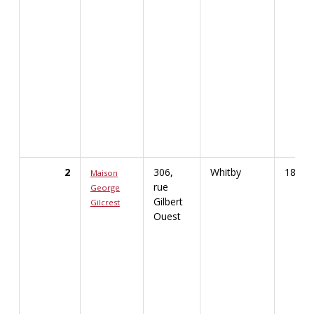
2
306,
Whitby
1876
Maison
rue
George
Gilbert
Gilcrest
Afficher les renseignements détaillés pour Maiso
Ouest