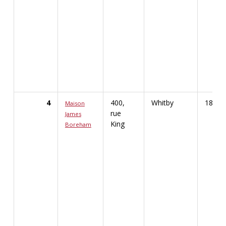
4
400,
Whitby
1892
Maison
rue
James
King
Boreham
Afficher les renseignements détaillés pour Mai