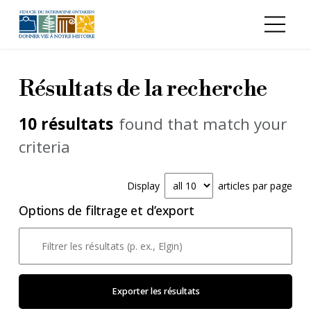
Aller au contenu principal
Résultats de la recherche
Results summary
10 résultats
found that match your
criteria
Display
articles par page
Options de filtrage et d’export
Filter your results:
Saisissez du texte pour filtrer le tableau des résultats par nom d
Exporter les résultats