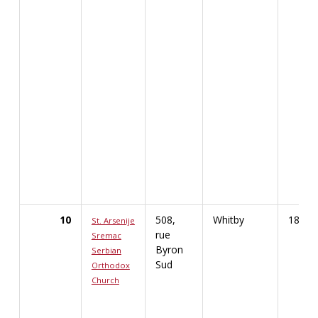
10
508,
Whitby
1859
St. Arsenije
rue
Sremac
Byron
Serbian
Sud
Orthodox
Church
Afficher les renseignements détaillés pour St. A