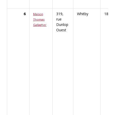
6
319,
Whitby
1855
Maison
rue
Thomas
Dunlop
Gallagher
Afficher les renseignements détaillés pour Mais
Ouest