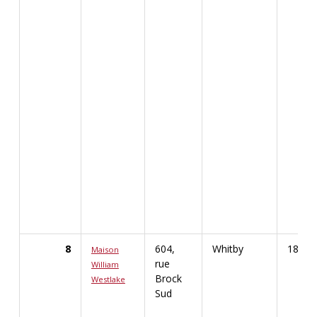
8
604,
Whitby
1877
Maison
rue
William
Brock
Westlake
Afficher les renseignements détaillés pour Maiso
Sud