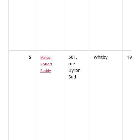
5
501,
Whitby
1915
Maison
rue
Robert
Byron
Ruddy
Afficher les renseignements détaillés pour Mais
Sud