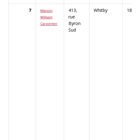
7
413,
Whitby
1854
Maison
rue
William
Byron
Carpenter
Afficher les renseignements détaillés pour Maiso
Sud