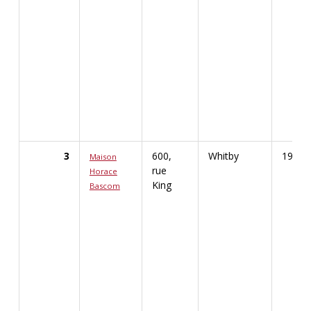
3
600,
Whitby
1913
Maison
rue
Horace
King
Bascom
Afficher les renseignements détaillés pour Mai