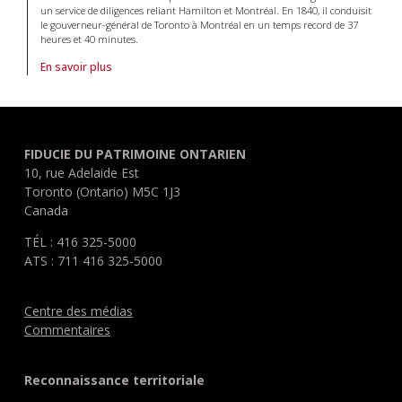
un service de diligences reliant Hamilton et Montréal. En 1840, il conduisit
le gouverneur-général de Toronto à Montréal en un temps record de 37
heures et 40 minutes.
En savoir plus
À propos de Plaque William Weller, 1799-1863 in Systèmes de transp
FIDUCIE DU PATRIMOINE ONTARIEN
10, rue Adelaide Est
Toronto (Ontario) M5C 1J3
Canada
TÉL : 416 325-5000
ATS : 711 416 325-5000
Centre des médias
Commentaires
Reconnaissance territoriale