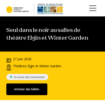
DÉTENU ET EXPLOITÉ PAR
Aller au contenu principal
Seul dans le noir au salles de
théâtre Elgin et Winter Garden
27 juin 2026
Théâtres Elgin et Winter Garden
En vente dès maintenant
Acheter des billets