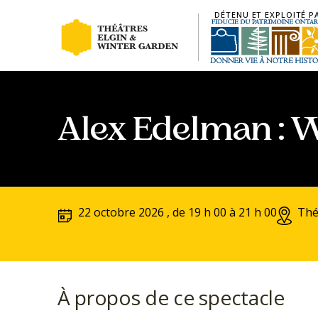
DÉTENU ET EXPLOITÉ P
Aller au contenu principal
Alex Edelman : 
22 octobre 2026 , de 19 h 00 à 21 h 00
Thé
À propos de ce spectacle