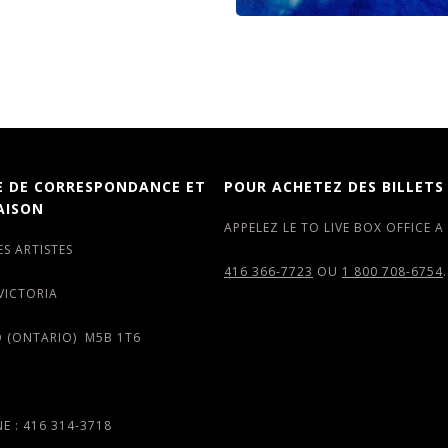
E DE CORRESPONDANCE ET
POUR ACHETEZ DES BILLETS
AISON
APPELEZ LE TO LIVE BOX OFFICE A
ES ARTISTES
416 366-7723
OU
1 800 708-6754
.
 VICTORIA
 (ONTARIO) M5B 1T6
E : 416 314-3718