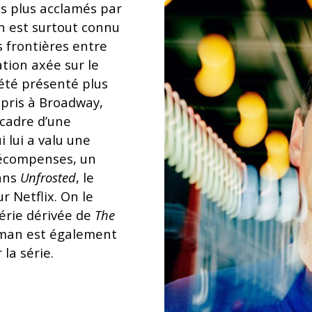
es plus acclamés par
an est surtout connu
s frontières entre
tion axée sur le
 été présenté plus
mpris à Broadway,
 cadre d’une
 lui a valu une
récompenses, un
ans
Unfrosted
, le
r Netflix. On le
 série dérivée de
The
elman est également
la série.