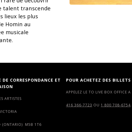
n rare de découvrir
 talent transcende
s lieux les plus
 de Homin au
e musicale
ante.
E DE CORRESPONDANCE ET
POUR ACHETEZ DES BILLETS
AISON
APPELEZ LE TO LIVE BOX OFFICE A
ES ARTISTES
416 366-7723
OU
1 800 708-6754
.
 VICTORIA
 (ONTARIO) M5B 1T6