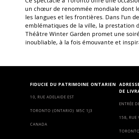
Ce spectacle à Toronto offre une occasio
un chœur de renommée mondiale dont le
les langues et les frontières. Dans l'un de
emblématiques de la ville, la prestation
Théâtre Winter Garden promet une soiré
inoubliable, à la fois émouvante et inspir
FIDUCIE DU PATRIMOINE ONTARIEN
ADRESS
DE LIVR
10, RUE ADELAIDE EST
ENTRÉE D
TORONTO (ONTARIO) M5C 1J3
158, RUE
CANADA
TORONTO