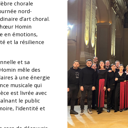
lèbre chorale
ournée nord-
inaire d’art choral.
 chœur Homin
e en émotions,
é et la résilience
nnelle et sa
 Homin mêle des
laires à une énergie
nce musicale qui
èce est livrée avec
aînant le public
ire, l'identité et