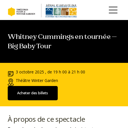
DÉTENU ET EXPLOITÉ PAR
Aller au contenu principal
Whitney Cummings en tournée —
Big Baby Tour
3 octobre 2025 , de 19 h 00 à 21 h 00
Théâtre Winter Garden
Acheter des billets
À propos de ce spectacle