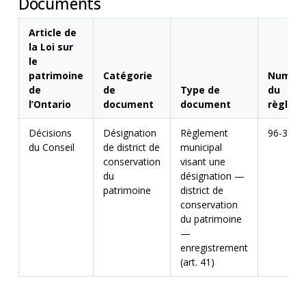
Documents
Article de
la Loi sur
le
patrimoine
Catégorie
Numér
de
de
Type de
du
l’Ontario
document
document
règlem
Décisions
Désignation
Règlement
96-34-H
du Conseil
de district de
municipal
conservation
visant une
du
désignation —
patrimoine
district de
conservation
du patrimoine
—
enregistrement
(art. 41)