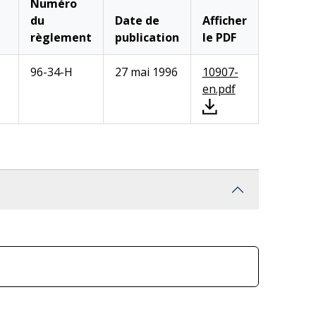
Numéro
du
Date de
Afficher
règlement
publication
le PDF
96-34-H
27 mai 1996
10907-
en.pdf