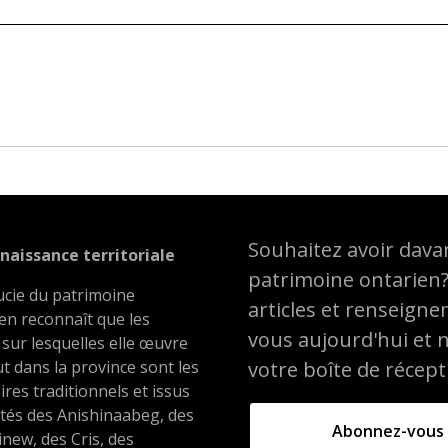
Souhaitez avoir davan
naissance territoriale
patrimoine ontarien
ucie du patrimoine
articles et renseign
en reconnaît que les
vous aujourd'hui et 
 sur lesquelles elle œuvre
t dans la province sont les
votre boîte de récept
oires traditionnels et issus
ités des Anishinaabeg, des
Abonnez-vous
inew, des Cris, des