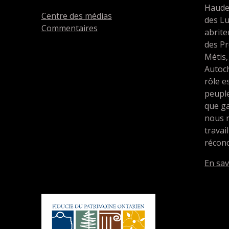
Haude
Centre des médias
des L
Commentaires
abrit
des Pr
Métis,
Autoc
rôle e
peupl
que ga
nous 
travai
réconc
En sav