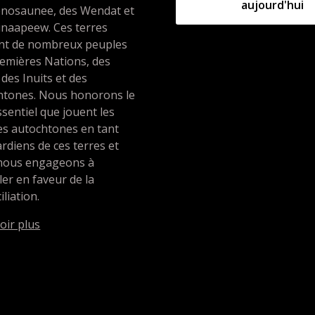
aujourd'hui
nosaunee, des Wendat et
unaapeew. Ces terres
ent de nombreux peuples
emières Nations, des
 des Inuits et des
htones. Nous honorons le
ssentiel que jouent les
es autochtones en tant
rdiens de ces terres et
nous engageons à
ller en faveur de la
iliation.
oir plus