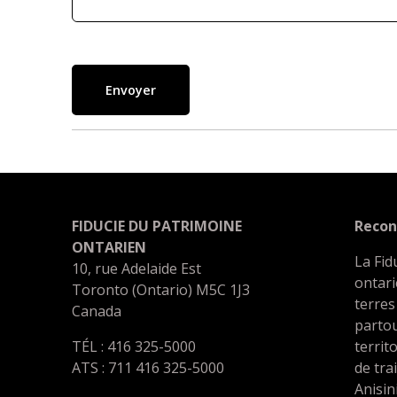
Envoyer
FIDUCIE DU PATRIMOINE
Recon
ONTARIEN
La Fid
10, rue Adelaide Est
ontari
Toronto (Ontario) M5C 1J3
terres
Canada
partou
TÉL : 416 325-5000
territ
ATS : 711 416 325-5000
de tra
Anisin