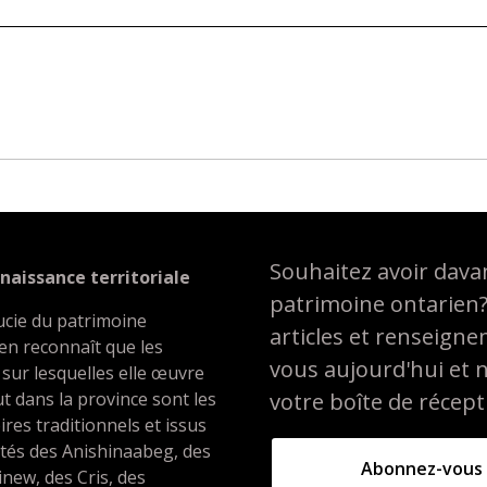
Souhaitez avoir davan
naissance territoriale
patrimoine ontarien
ucie du patrimoine
articles et renseign
en reconnaît que les
vous aujourd'hui et 
 sur lesquelles elle œuvre
t dans la province sont les
votre boîte de récept
oires traditionnels et issus
ités des Anishinaabeg, des
Abonnez-vous
inew, des Cris, des