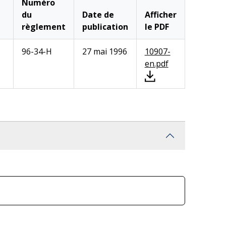
Numéro
du
Date de
Afficher
règlement
publication
le PDF
96-34-H
27 mai 1996
10907-
en.pdf