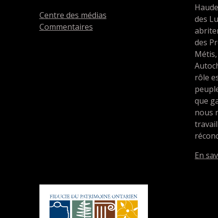
Haude
Centre des médias
des L
Commentaires
abrit
des Pr
Métis,
Autoc
rôle e
peupl
que ga
nous 
travai
réconc
En sav