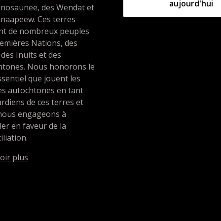
aujourd'hui
nosaunee, des Wendat et
unaapeew. Ces terres
ent de nombreux peuples
emières Nations, des
 des Inuits et des
htones. Nous honorons le
ssentiel que jouent les
es autochtones en tant
rdiens de ces terres et
nous engageons à
ller en faveur de la
iliation.
oir plus