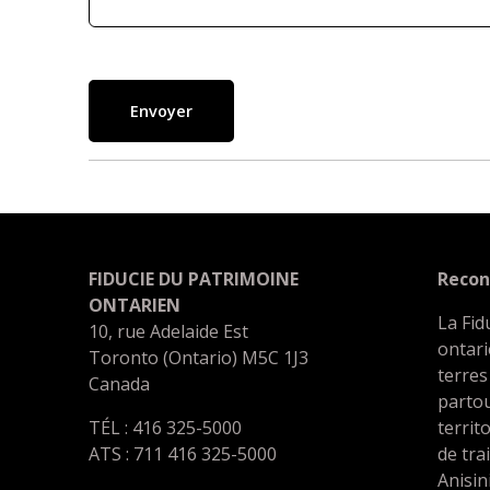
Envoyer
FIDUCIE DU PATRIMOINE
Recon
ONTARIEN
La Fid
10, rue Adelaide Est
ontari
Toronto (Ontario) M5C 1J3
terres
Canada
partou
TÉL : 416 325-5000
territ
ATS : 711 416 325-5000
de tra
Anisin