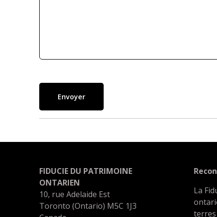
Envoyer
FIDUCIE DU PATRIMOINE
Recon
ONTARIEN
La Fid
10, rue Adelaide Est
ontari
Toronto (Ontario) M5C 1J3
terres