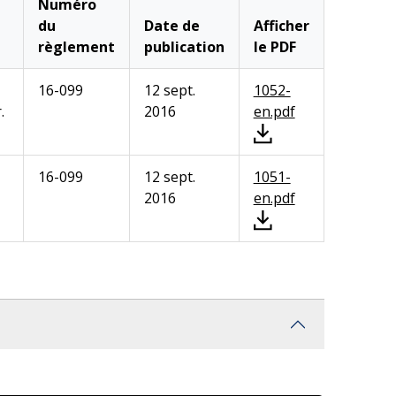
Numéro
du
Date de
Afficher
règlement
publication
le PDF
16-099
12 sept.
1052-
.
2016
en.pdf
16-099
12 sept.
1051-
2016
en.pdf