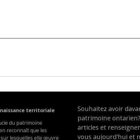
Souhaitez avoir davan
naissance territoriale
patrimoine ontarien
ucie du patrimoine
articles et renseign
en reconnaît que les
vous aujourd'hui et 
 sur lesquelles elle œuvre