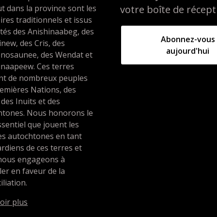
t dans la province sont les
votre boîte de récept
oires traditionnels et issus
ités des Anishinaabeg, des
Abonnez-vous
inew, des Cris, des
aujourd'hui
nosaunee, des Wendat et
unaapeew. Ces terres
ent de nombreux peuples
emières Nations, des
 des Inuits et des
htones. Nous honorons le
ssentiel que jouent les
es autochtones en tant
rdiens de ces terres et
nous engageons à
ller en faveur de la
iliation.
oir plus