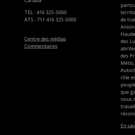
Canada
partou
TÉL : 416 325-5000
territ
ATS : 711 416 325-5000
de tra
Anisin
Haude
Centre des médias
des L
Commentaires
abrit
des Pr
Métis,
Autoc
rôle e
peupl
que ga
nous 
travai
réconc
En sav