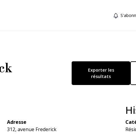
S'abonn
ck
Exporter les
résultats
Hi
Adresse
Caté
312, avenue Frederick
Rési