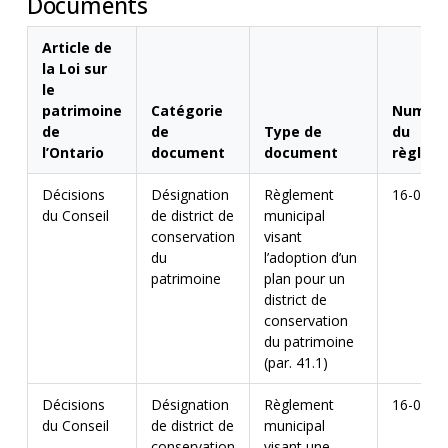
Documents
Article de
la Loi sur
le
patrimoine
Catégorie
Numér
de
de
Type de
du
l’Ontario
document
document
règlem
Décisions
Désignation
Règlement
16-099
du Conseil
de district de
municipal
conservation
visant
du
l’adoption d’un
patrimoine
plan pour un
district de
conservation
du patrimoine
(par. 41.1)
Décisions
Désignation
Règlement
16-099
du Conseil
de district de
municipal
conservation
visant une