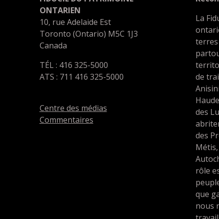
ONTARIEN
La Fid
10, rue Adelaide Est
ontari
Toronto (Ontario) M5C 1J3
terres
Canada
partou
TÉL : 416 325-5000
territ
ATS : 711 416 325-5000
de tra
Anisin
Haude
Centre des médias
des L
Commentaires
abrit
des Pr
Métis,
Autoc
rôle e
peupl
que ga
nous 
travai