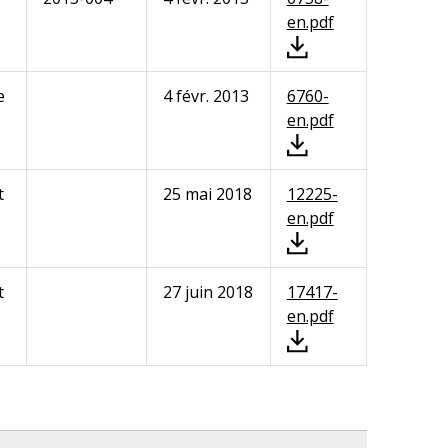
en.pdf
e
4 févr. 2013
6760-
en.pdf
t
25 mai 2018
12225-
en.pdf
t
27 juin 2018
17417-
en.pdf