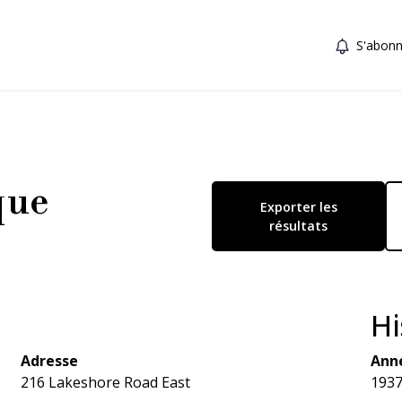
S'abonn
que
Exporter les
résultats
Hi
Adresse
Anné
216 Lakeshore Road East
193