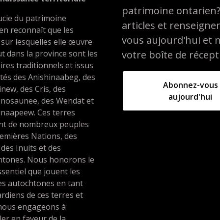
patrimoine ontarien
ucie du patrimoine
articles et renseign
en reconnaît que les
vous aujourd'hui et 
 sur lesquelles elle œuvre
t dans la province sont les
votre boîte de récept
oires traditionnels et issus
ités des Anishinaabeg, des
Abonnez-vous
inew, des Cris, des
aujourd'hui
nosaunee, des Wendat et
unaapeew. Ces terres
ent de nombreux peuples
emières Nations, des
 des Inuits et des
htones. Nous honorons le
ssentiel que jouent les
es autochtones en tant
rdiens de ces terres et
nous engageons à
ller en faveur de la