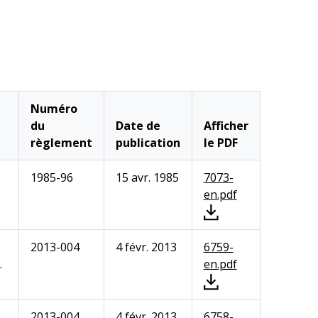
Numéro
du
Date de
Afficher
règlement
publication
le PDF
1985-96
15 avr. 1985
7073-
en.pdf
2013-004
4 févr. 2013
6759-
.
en.pdf
2013-004
4 févr. 2013
6758-