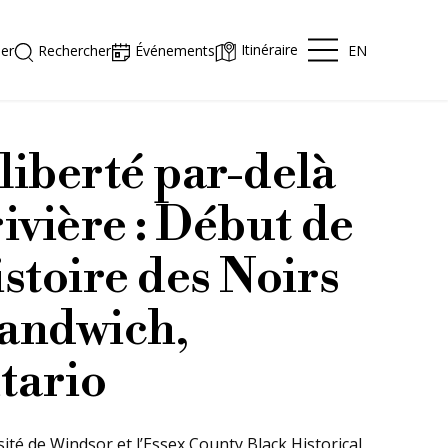
Itinéraire
EN
er
Rechercher
Événements
liberté par-delà
rivière : Début de
istoire des Noirs
Sandwich,
tario
sité de Windsor et l’Essex County Black Historical