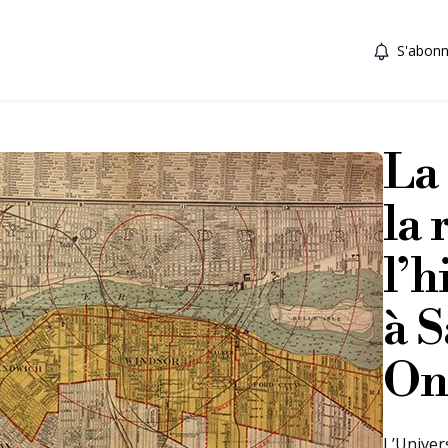
S'abonn
La 
la 
l’h
à 
On
L’Univer