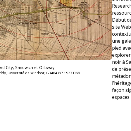
Research
ressource
Début de
site Web
contextue
une gale
pied avec
explorer
noir à Sa
Ford City, Sandwich et Ojibway
de prése
 Leddy, Université de Windsor, G3464.W7 1923 D68
métadonn
l’hérita
façon sig
espaces e