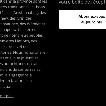
t dans la province sont les
votre boîte de récept
oires traditionnels et issus
ités des Anishinaabeg, des
Abonnez-vous
inew, des Cris, des
aujourd'hui
nosaunee, des Wendat et
unaapeew. Ces terres
ent de nombreux peuples
emières Nations, des
 des Inuits et des
htones. Nous honorons le
ssentiel que jouent les
es autochtones en tant
rdiens de ces terres et
nous engageons à
ller en faveur de la
iliation.
oir plus