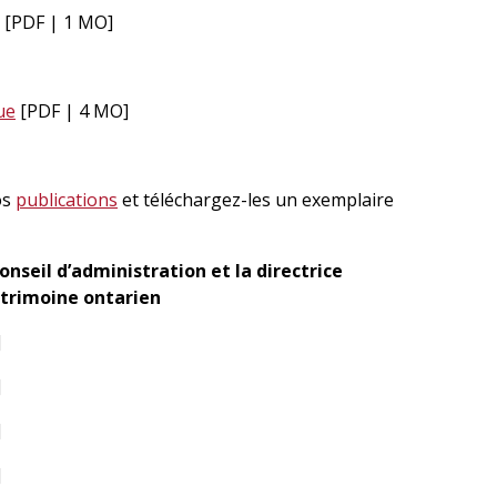
[PDF | 1 MO]
ue
[PDF | 4 MO]
os
publications
et téléchargez-les un exemplaire
nseil d’administration et la directrice
atrimoine ontarien
]
]
]
]