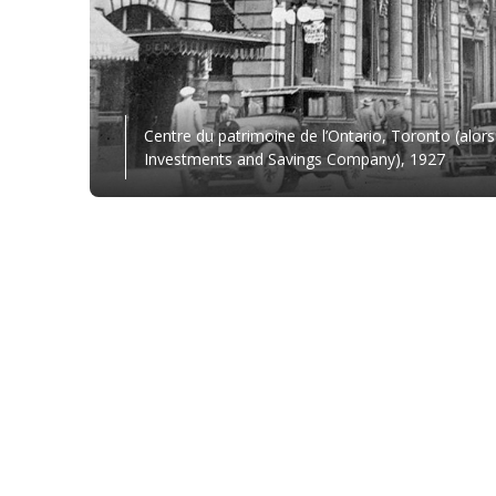
Centre du patrimoine de l’Ontario, Toronto (alor
Investments and Savings Company), 1927