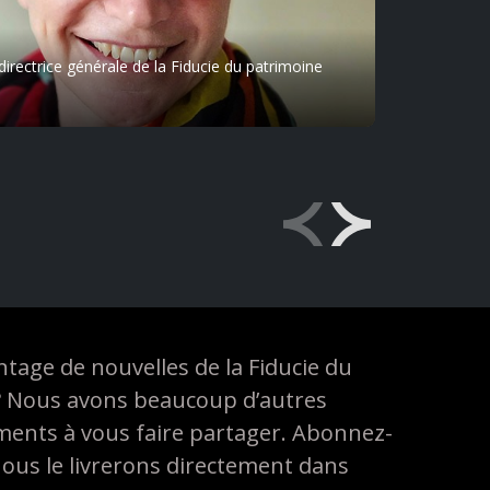
 directrice générale de la Fiducie du patrimoine
Pro
La Fiducie
et issus 
Anishinaa
et les Lun
milliers d
tage de nouvelles de la Fiducie du
Explorer
? Nous avons beaucoup d’autres
ements à vous faire partager. Abonnez-
nous le livrerons directement dans