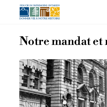
Aller au contenu principal
Notre mandat et