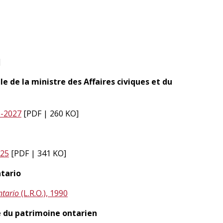
]
le de la ministre des Affaires civiques et du
6-2027
[PDF | 260 KO]
025
[PDF | 341 KO]
ntario
Ontario
(L.R.O.), 1990
ie du patrimoine ontarien