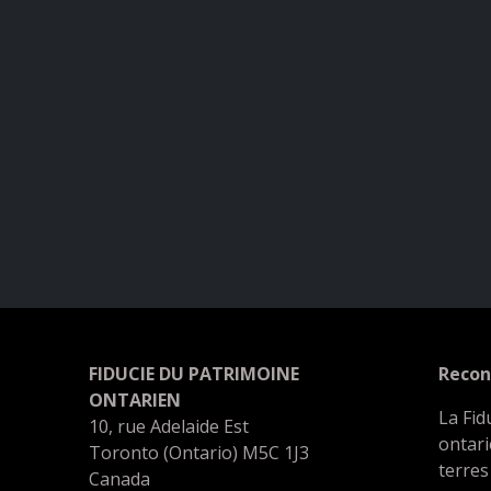
FIDUCIE DU PATRIMOINE
Recon
ONTARIEN
La Fid
10, rue Adelaide Est
ontari
Toronto (Ontario) M5C 1J3
terres
Canada