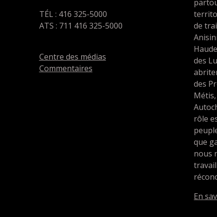
partou
TÉL : 416 325-5000
territ
ATS : 711 416 325-5000
de tra
Anisin
Haude
Centre des médias
des L
Commentaires
abrit
des Pr
Métis,
Autoc
rôle e
peupl
que ga
nous 
travai
réconc
En sav