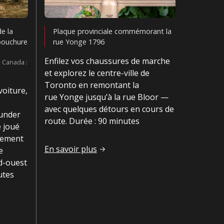
e la
Plaque provinciale commémorant la
bouchure
rue Yonge 1796
Enfilez vos chaussures de marche
s Canada :
et explorez le centre-ville de
Toronto en remontant la
voiture,
rue Yonge jusqu’à la rue Bloor —
avec quelques détours en cours de
hunder
route. Durée : 90 minutes
e joué
ppement
Rue Yonge à Toronto
En savoir plus
e
d-ouest
utes
 insoupçonné
-ville de Kingston