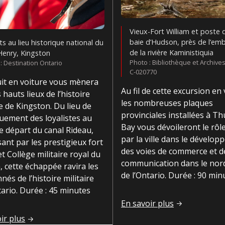
Vieux-Fort William et poste d
baie d’Hudson, près de l’em
ts au lieu historique national du
de la rivière Kaministiquia
Henry, Kingston
Photo : Bibliothèque et Archive
: Destination Ontario
C-020770
uit en voiture vous mènera
Au fil de cette excursion en 
s hauts lieux de l’histoire
les nombreuses plaques
re de Kingston. Du lieu de
provinciales installées à T
uement des loyalistes au
Bay vous dévoileront le rôl
e départ du canal Rideau,
par la ville dans le dévelo
ant par les prestigieux fort
des voies de commerce et d
t Collège militaire royal du
communication dans le nor
 cette échappée ravira les
nale canadienne
de l’Ontario. Durée : 90 min
nés de l’histoire militaire
tario. Durée : 45 minutes
Découvrez le Thunder Bay
En savoir plus
ure! Plongez dans l’histoire militaire en parcourant le centre
ir plus