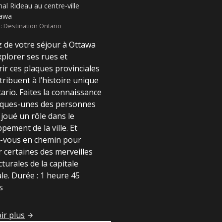
nal Rideau au centre-ville
tawa
: Destination Ontario
z de votre séjour à Ottawa
plorer ses rues et
ir ces plaques provinciales
tribuent à l’histoire unique
tario. Faites la connaissance
lques-unes des personnes
 joué un rôle dans le
e
pement de la ville. Et
z-vous en chemin pour
 certaines des merveilles
cturales de la capitale
le. Durée : 1 heure 45
s
tale nationale
ir plus