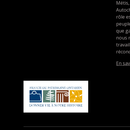
Métis,
Autoc
rôle e
peupl
que ga
nous 
travai
réconc
En sav