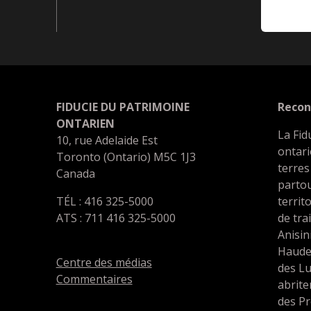
FIDUCIE DU PATRIMOINE
Recon
ONTARIEN
La Fid
10, rue Adelaide Est
ontari
Toronto (Ontario) M5C 1J3
terres
Canada
partou
TÉL : 416 325-5000
territ
ATS : 711 416 325-5000
de tra
Anisin
Haude
Centre des médias
des L
Commentaires
abrit
des Pr