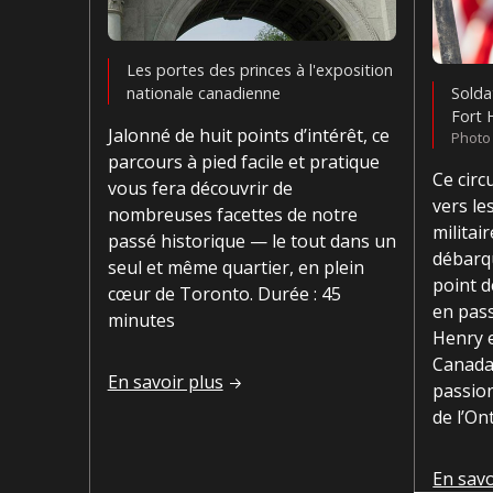
Les portes des princes à l'exposition
nationale canadienne
Solda
Fort 
Jalonné de huit points d’intérêt, ce
Photo 
parcours à pied facile et pratique
Ce circ
vous fera découvrir de
vers le
nombreuses facettes de notre
militai
passé historique — le tout dans un
débarq
seul et même quartier, en plein
point d
cœur de Toronto. Durée : 45
en pass
minutes
Henry e
Canada,
Plongez au cœur du parc de l’Exposition natio
En savoir plus
passion
de l’On
En voit
En savo