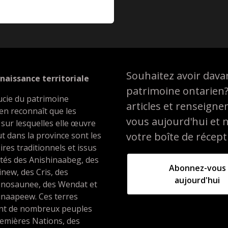
Souhaitez avoir davan
naissance territoriale
patrimoine ontarien
ucie du patrimoine
articles et renseign
en reconnaît que les
vous aujourd'hui et 
 sur lesquelles elle œuvre
t dans la province sont les
votre boîte de récept
oires traditionnels et issus
ités des Anishinaabeg, des
Abonnez-vous
inew, des Cris, des
aujourd'hui
nosaunee, des Wendat et
unaapeew. Ces terres
ent de nombreux peuples
emières Nations, des