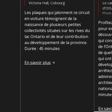
Victoria Hall, Cobourg
Le ca
d'Ot
Les plaques qui jalonnent ce circuit
Photo 
en voiture témoignent de la
Profite
naissance de plusieurs petites
pour ex
collectivités situées sur les rives du
découvr
lac Ontario et de leur contribution
qui con
au développement de la province.
de l’On
Durée : 45 minutes
de que
qui ont
Le long du lac Ontario : de Cobourg à Colborn
En savoir plus
dévelop
arrête
admirer
archite
nationa
minute
La capi
En savo